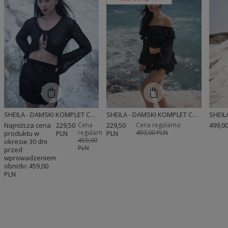
SHEILA - DAMSKI KOMPLET CZARNY AŻUROWY ZE SPÓDNICZKĄ TRANSPARENTNY BOHO 'CANSU'
SHEILA - DAMSKI KOMPLET CZARNY DWUCZĘŚCIOWY RĘCZNIE WYKONANY AŻUROWY BOHO 'POLO'
Najniższa cena
229,50
Cena
229,50
Cena regularna:
499,0
regularna:
459,00 PLN
produktu w
PLN
PLN
459,00
okresie 30 dni
PLN
przed
wprowadzeniem
obniżki:
459,00
PLN