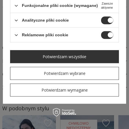
na wysokości biustu.
Zawsze
Funkcjonalne pliki cookie (wymagane)
aktywne
14 dni na łatwy zwrot
Analityczne pliki cookie
Kup Teraz, zapłać za 30 dni
Bezpieczne zakupy
Reklamowe pliki cookie
OPIS
Potwierdzam wszystkie
MATERIAŁY I PIELĘGNACJA
Potwierdzam wybrane
OPINIE
ZAPYTAJ O PRODUKT
Potwierdzam wymagane
W podobnym stylu
CHWILOWO
NIEDOSTĘPNY