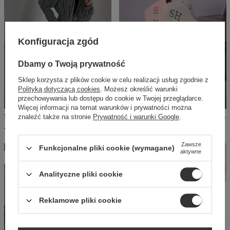
Konfiguracja zgód
Dbamy o Twoją prywatność
Sklep korzysta z plików cookie w celu realizacji usług zgodnie z
Polityką dotyczącą cookies
. Możesz określić warunki
przechowywania lub dostępu do cookie w Twojej przeglądarce.
Więcej informacji na temat warunków i prywatności można
SHEILA - DAMSKI KARDIGAN SZARY Z FRĘDZLAMI MAXI 'FRINGE GREY'
SHEILA - DAMSKI SWETER BEŻOWY Z LITERAMI 'HOT EMILY'
znaleźć także na stronie
Prywatność i warunki Google
.
244,50 PLN
489,00 PLN
159,50 PLN
319,00 PLN
Zawsze
Funkcjonalne pliki cookie (wymagane)
aktywne
W PROMOCJI
W PROMOCJI
Analityczne pliki cookie
Reklamowe pliki cookie