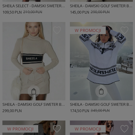
SHEILA SELECT - DAMSKI SWETER BRĄZOWY Z GOLFEM 'TOMMASSO BROWN'
SHEILA - DAMSKI GOLF SWETER BEŻOWY W KREMOWE SERCE WALENTYNKOWY ONE SIZE 'HEARTBREAKER'
109,50 PLN
219,00 PLN
145,00 PLN
290,00 PLN
W PROMOCJI
SHEILA - DAMSKI GOLF SWETER BEŻOWO/CZARNY 'TILBURY'
SHEILA - DAMSKI GOLF SWETER BIAŁY Z ZAMKIEM LOGOWANY 'ANDRE'
299,00 PLN
174,50 PLN
349,00 PLN
W PROMOCJI
W PROMOCJI