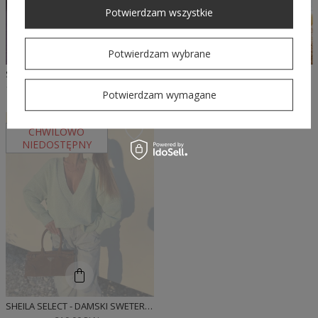
Potwierdzam wszystkie
Potwierdzam wybrane
SHEILA - DAMSKI SWETER SZARY/ANTRACYT Z LITERAMI 'TELL LAURA'
SHEILA - DAMSKI KARDIGAN BEŻOWY Z LOGO 'CARLOS'
159,50 PLN
319,00 PLN
189,50 PLN
379,00 PLN
Potwierdzam wymagane
CHWILOWO
NIEDOSTĘPNY
SHEILA SELECT - DAMSKI SWETER ZIELONY Z DEKOLTEM W SEREK 'ESME'