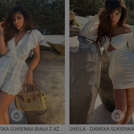
SHEILA - DAMSKA SUKIENKA BIAŁA Z AŻUROWYMI TAŚMAMI 'SOLLER'