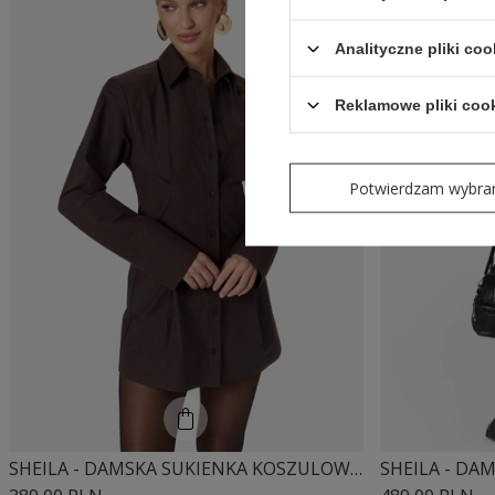
Analityczne pliki coo
Reklamowe pliki coo
Potwierdzam wybra
SHEILA - DAMSKA SUKIENKA KOSZULOWA WYSZCZUPLAJĄCA SYLWETKĘ 'ESPRESSA'