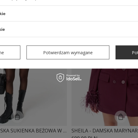
kie
kie
ne
Potwierdzam wymagane
Po
SHEILA - DAMSKA SUKIENKA BEŻOWA W MIEJSKIM STYLU 'MIUMI'