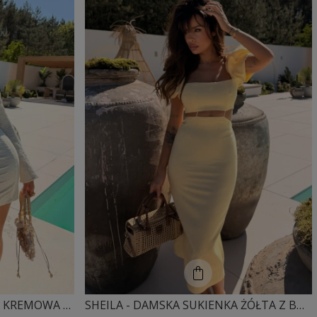
SHEILA - DAMSKA SUKIENKA KREMOWA ZE STRUKTURALNEJ DZIANINY 'TULUM'
SHEILA - DAMSKA SUKIENKA ŻÓŁTA Z BUFKAMI MIDI 'SOLEILA'