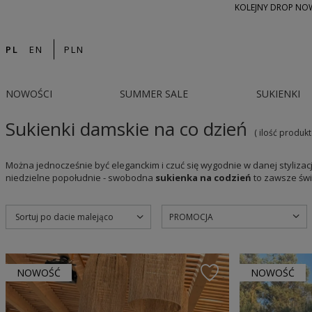
KOLEJNY DROP NOWO
PL
EN
PLN
NOWOŚCI
SUMMER SALE
SUKIENKI
Sukienki damskie na co dzień
( ilość produk
Można jednocześnie być eleganckim i czuć się wygodnie w danej stylizacji
niedzielne popołudnie - swobodna
sukienka na codzień
to zawsze świ
PROMOCJA
Sortuj po dacie malejąco
NOWOŚĆ
NOWOŚĆ