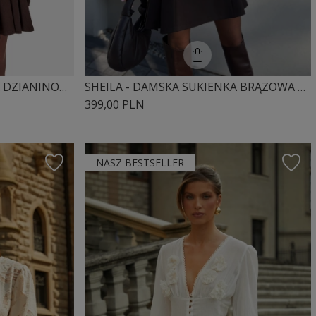
SHEILA - DAMSKA SUKIENKA DZIANINOWA BRĄZOWA Z MARSZCZENIAMI 'BODEGA BROWN'
SHEILA - DAMSKA SUKIENKA BRĄZOWA Z GUZIKAMI NA CO DZIEŃ MINI 'GINEVRA'
399,00 PLN
NASZ BESTSELLER