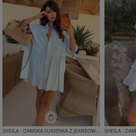
SHEILA - DAMSKA SUKIENKA Z JEANSOWEJ TKANINY Z EFEKTEM SPRANIA 'KATIA'