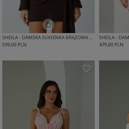
SHEILA - DAMSKA SUKIENKA BRĄZOWA Z DŁUGIM ROZKLOSZOWANYM RĘKAWEM MINI 'LUCYJA'
599,00 PLN
479,00 PLN