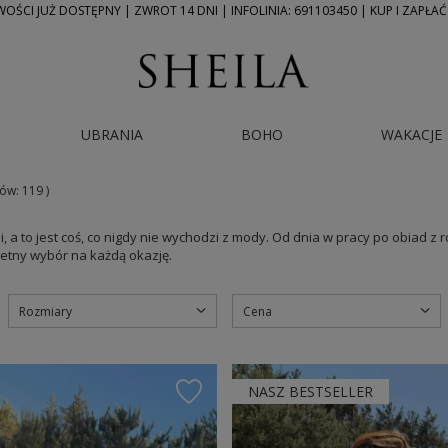
ŚCI JUŻ DOSTĘPNY | ZWROT 14 DNI | INFOLINIA: 691103450 | KUP I ZAPŁAĆ
UBRANIA
BOHO
WAKACJE
tów:
119
)
, a to jest coś, co nigdy nie wychodzi z mody. Od dnia w pracy po obiad z
etny wybór na każdą okazję.
Rozmiary
Cena
NASZ BESTSELLER