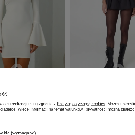
SHEILA - DAMSKA SUKIENKA KREMOWA ELEGANCKA DOPASOWANA 'DASTI CREAM'
489,00 PLN
ość
w celu realizacji usług zgodnie z
Polityką dotyczącą cookies
. Możesz określi
eglądarce. Więcej informacji na temat warunków i prywatności można znaleźć
ELLER
cookie (wymagane)