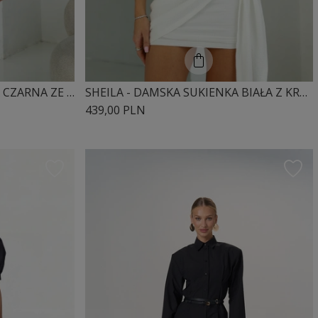
SHEILA - DAMSKA SUKIENKA CZARNA ZE ZŁOTĄ OZDOBĄ 'MONACO'
SHEILA - DAMSKA SUKIENKA BIAŁA Z KRÓTKIM RĘKAWEM MINI 'JOLIE'
439,00 PLN