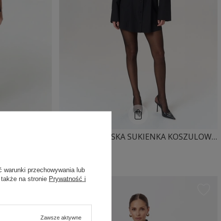
SHEILA - DAMSKA SUKIENKA CZARNA W MIEJSKIM STYLU 'MIUMI BLACK'
SHEILA - DAMSKA SUKIENKA KOSZULOWA WYSZCZUPLAJĄCA SYLWETKĘ 'NOIR'
389,00 PLN
ć warunki przechowywania lub
 także na stronie
Prywatność i
POLECANY
Zawsze aktywne