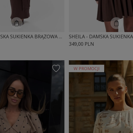
SHEILA - DAMSKA SUKIENKA BRĄZOWA DZIANINOWA Z DŁUGIM ROZKLOSZOWANYM RĘKAWEM MAXI 'MATILDE'
349,00 PLN
W PROMOCJI