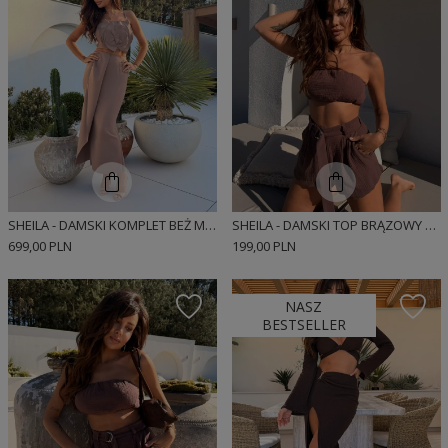
SHEILA - DAMSKI KOMPLET BEŻ MOKKA TOP ZE SPÓDNICZKĄ 'JACQUELINE'
SHEILA - DAMSKI TOP BRĄZOWY MUŚLINOWY O KROJU TYPU BOMBKA 'OTRICIA'
699,00 PLN
199,00 PLN
NASZ
BESTSELLER