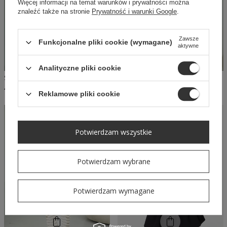
Więcej informacji na temat warunków i prywatności można
znaleźć także na stronie
Prywatność i warunki Google
.
Zawsze
Funkcjonalne pliki cookie (wymagane)
aktywne
Analityczne pliki cookie
SHEILA - DAMSKA MARYNARKA PUDROWY RÓŻ 'ANDIE'
SHEILA - DAMSKI KOMPLET PUDROWY RÓŻ TOP ZE SPÓDNICZKĄ 'DAKOTA'
469,00 PLN
429,00 PLN
Reklamowe pliki cookie
NASZ
BESTSELLER
Potwierdzam wszystkie
Potwierdzam wybrane
Potwierdzam wymagane