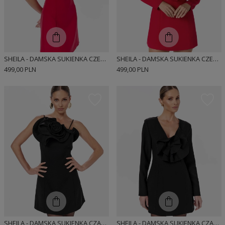
SHEILA - DAMSKA SUKIENKA CZERWONA KLASYCZNA Z OZDOBNYMI FALBANAMI MINI 'HOLLYS'
SHEILA - DAMSKA SUKIENKA CZERWONA Z FALBANAMI MINI 'CAROLLE'
499,00 PLN
499,00 PLN
SHEILA - DAMSKA SUKIENKA CZARNA KLASYCZNA Z OZDOBNYMI FALBANAMI 'CRYSTAL'
SHEILA - DAMSKA SUKIENKA CZARNA Z FALBANĄ MINI 'CYNTIA'