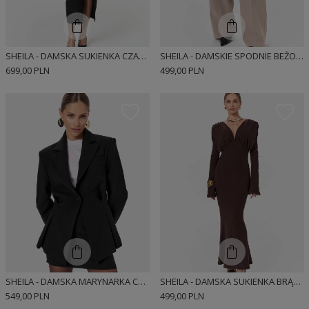
SHEILA - DAMSKA SUKIENKA CZARNA Z WYCIĘCIEM NA BRZUCHU I KWIATAMI 'MARLOW'
SHEILA - DAMSKIE SPODNIE BEŻOWE Z WYSOKIM STANEM Z WEŁNĄ 'ELLIS'
699,00 PLN
499,00 PLN
SHEILA - DAMSKA MARYNARKA CZARNA 'HUSTON'
SHEILA - DAMSKA SUKIENKA BRĄZOWA DZIANINOWA Z DŁUGIM ROZKLOSZOWANYM RĘKAWEM MAXI 'MARIZA'
549,00 PLN
499,00 PLN