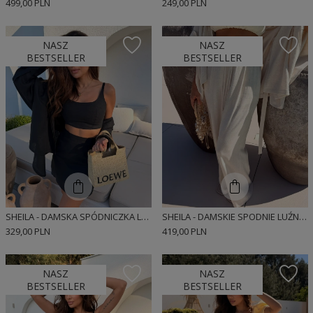
499,00 PLN
249,00 PLN
NASZ
NASZ
BESTSELLER
BESTSELLER
SHEILA - DAMSKA SPÓDNICZKA LNIANA O REGULARNYM KROJU 'MUNDIE'
SHEILA - DAMSKIE SPODNIE LUŹNE Z MIĘKKIEJ Z WISKOZY I LNU 'HANA'
329,00 PLN
419,00 PLN
NASZ
NASZ
BESTSELLER
BESTSELLER