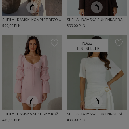
SHEILA - DAMSKI KOMPLET BEŻOWY Z GIPIURY MAXI 'ZANIRA'
SHEILA - DAMSKA SUKIENKA BRĄZOWA Z DŁUGIM ROZKLOSZOWANYM RĘKAWEM MINI 'LUCYJA'
599,00 PLN
599,00 PLN
NASZ
BESTSELLER
SHEILA - DAMSKA SUKIENKA RÓŻOWA MINI 'AISHA LIGHT PINK'
SHEILA - DAMSKA SUKIENKA BIAŁA Z KRÓTKIM RĘKAWEM MINI 'JOLIE'
479,00 PLN
439,00 PLN