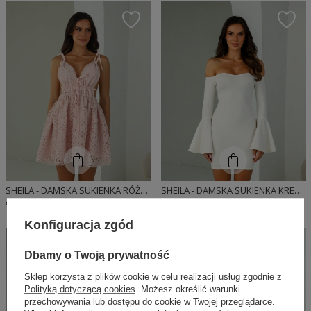
SHEILA - DAMSKA SUKIENKA RÓŻOWA W KWIATY Z PRZEZROCZYSTYMI ELEMENTAMI MINI 'ESTELLE'
SHEILA - DAMSKA SUKIENKA KREMOWA ELEGANCKA DOPASOWANA 'DASTI CREAM'
599,00 PLN
379,00 PLN
Konfiguracja zgód
Dbamy o Twoją prywatność
Sklep korzysta z plików cookie w celu realizacji usług zgodnie z
Polityką dotyczącą cookies
. Możesz określić warunki
przechowywania lub dostępu do cookie w Twojej przeglądarce.