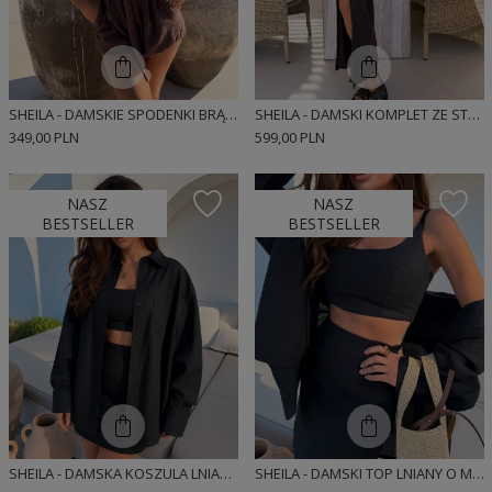
SHEILA - DAMSKIE SPODENKI BRĄZOWE MUŚLINOWE O KROJU TYPU BOMBKA 'MONNIE'
SHEILA - DAMSKI KOMPLET ZE STRUKTURALNEJ DZIANINY ZE ZŁOTĄ OZDOBĄ MAXI 'SORENNE'
349,00 PLN
599,00 PLN
NASZ
NASZ
BESTSELLER
BESTSELLER
SHEILA - DAMSKA KOSZULA LNIANA Z DŁUGIM RĘKAWEM 'BOE'
SHEILA - DAMSKI TOP LNIANY O MINIMALISTYCZNEJ FORMIE 'BUNNIE'