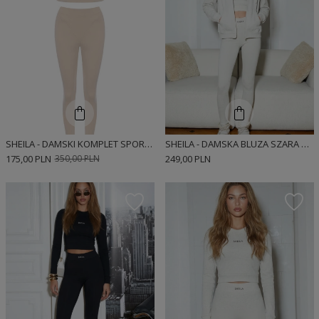
SHEILA - DAMSKI KOMPLET SPORTOWY TOP I LEGINSY W KOLORZE BEŻOWYM 'MAESTIC'
SHEILA - DAMSKA BLUZA SZARA ROZPINANA NA ZAMEK KLASYCZNA 'DEWI'
175,00 PLN
350,00 PLN
249,00 PLN