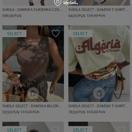
SHEILA - DAMSKA SUKIENKA CZARNA DZIANINOWA Z DŁUGIM ROZKLOSZOWANYM RĘKAWEM MINI 'BEATRICE'
SHEILA SELECT - DAMSKI T-SHIRT BEŻOWY Z NADRUKIEM 'HAWAII'
599,00 PLN
64,50 PLN
129,00 PLN
SELECT
SELECT
SHEILA SELECT - DAMSKA BLUZKA BRĄZOWA 'PIREST BROWN'
SHEILA SELECT - DAMSKI T-SHIRT ŻÓŁTY 'ALGERIA YELLOW'
59,50 PLN
119,00 PLN
79,50 PLN
159,00 PLN
SELECT
SELECT