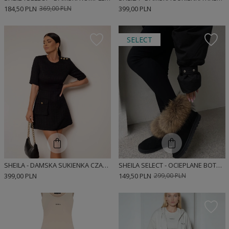
184,50 PLN
369,00 PLN
399,00 PLN
SELECT
SHEILA - DAMSKA SUKIENKA CZARNA Z KIESZENIĄ I ZŁOTYMI GUZIKAMI MINI 'LOUME'
SHEILA SELECT - OCIEPLANE BOTKI ZIMOWE DAMSKIE CZARNE 'NESTOR BLACK'
399,00 PLN
149,50 PLN
299,00 PLN