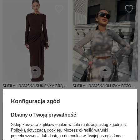
SHEILA - DAMSKA SUKIENKA BRĄZOWA DZIANINOWA Z DŁUGIM ROZKLOSZOWANYM RĘKAWEM MAXI 'MATILDE'
SHEILA - DAMSKA BLUZKA BEŻOWA DOPASOWANA Z DŁUGIM RĘKAWEM PRĄŻKOWANA SPORTOWA 'AGARA'
699,00 PLN
149,00 PLN
Konfiguracja zgód
Dbamy o Twoją prywatność
Sklep korzysta z plików cookie w celu realizacji usług zgodnie z
Polityką dotyczącą cookies
. Możesz określić warunki
przechowywania lub dostępu do cookie w Twojej przeglądarce.