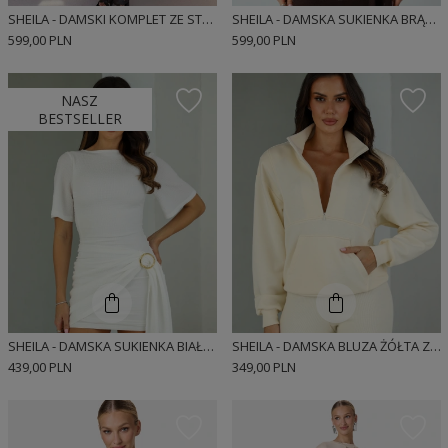
SHEILA - DAMSKI KOMPLET ZE STRUKTURALNEJ DZIANINY ZE ZŁOTĄ OZDOBĄ MAXI 'SORENNE'
SHEILA - DAMSKA SUKIENKA BRĄZOWA Z DŁUGIM ROZKLOSZOWANYM RĘKAWEM MINI 'LUCYJA'
599,00 PLN
599,00 PLN
NASZ
BESTSELLER
SHEILA - DAMSKA SUKIENKA BIAŁA Z KRÓTKIM RĘKAWEM MINI 'JOLIE'
SHEILA - DAMSKA BLUZA ŻÓŁTA Z SUWAKIEM I KIESZENIĄ 'INDIE'
439,00 PLN
349,00 PLN