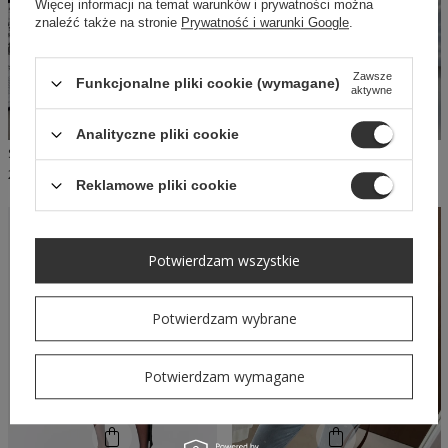
Więcej informacji na temat warunków i prywatności można
znaleźć także na stronie
Prywatność i warunki Google
.
Zawsze
Funkcjonalne pliki cookie (wymagane)
aktywne
Analityczne pliki cookie
SHEILA - DAMSKA BLUZA SZARA Z WYCIĘCIEM NA PLECACH 'DEWIA'
SHEILA - DAMSKA SUKIENKA BRĄZOWA Z GUZIKAMI NA CO DZIEŃ MINI 'GINEVRA'
299,00 PLN
399,00 PLN
Reklamowe pliki cookie
SELECT
Potwierdzam wszystkie
Potwierdzam wybrane
Potwierdzam wymagane