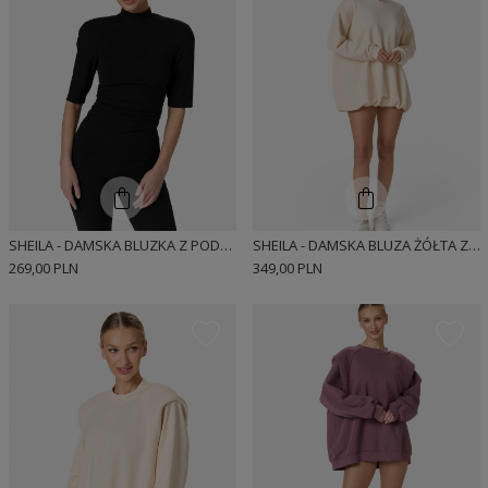
SHEILA - DAMSKA BLUZKA Z PODKREŚLONYMI RAMIONAMI 'MISTRAL'
SHEILA - DAMSKA BLUZA ŻÓŁTA Z ODPINANYMI PODUSZKAMI 'BUTTER YELLOW'
269,00 PLN
349,00 PLN