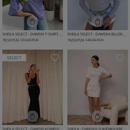
SHEILA SELECT - DAMSKI T-SHIRT FIOLETOWY 'ALGERIA PURPLE'
SHEILA SELECT - DAMSKA BLUZKA SZARA 'MARLEY GRAY'
79,50 PLN
159,00 PLN
74,50 PLN
149,00 PLN
SELECT
SHEILA SELECT - DAMSKI KOMPLET CEKINOWY CZARNY ZE SPÓDNICĄ MAXI 'DEMET'
SHEILA - DAMSKA SUKIENKA KREMOWA Z KIESZENIĄ I ZŁOTYMI GUZIKAMI MINI 'LAURE'