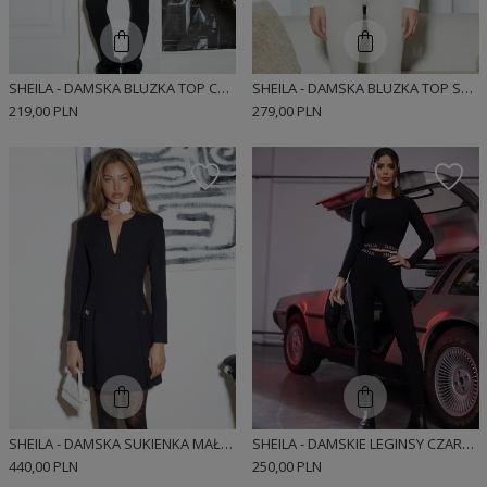
SHEILA - DAMSKA BLUZKA TOP CZARNY DOPASOWANY Z DŁUGIM RĘKAWEM PRĄŻKOWANY SPORTOWY 'NEGRO'
SHEILA - DAMSKA BLUZKA TOP SZARY DOPASOWANY Z DŁUGIM RĘKAWEM PRĄŻKOWANY SPORTOWY 'DEWI'
219,00 PLN
279,00 PLN
SHEILA - DAMSKA SUKIENKA MAŁA CZARNA NA CODZIEŃ MINI 'YESENIA'
SHEILA - DAMSKIE LEGINSY CZARNE Z GUMĄ LOGOWANĄ NA CO DZIEŃ 'BRITNEY'
440,00 PLN
250,00 PLN