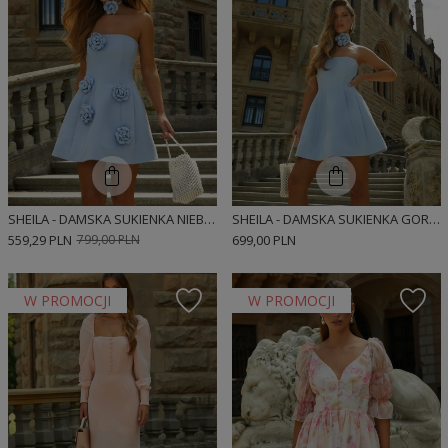
SHEILA - DAMSKA SUKIENKA NIEBIESKA Z RÓŻAMI MINI 'RIVIERA'
SHEILA - DAMSKA SUKIENKA GORSETOWA NIEBIESKA MINI 'BELLE'
559,29 PLN
799,00 PLN
699,00 PLN
W PROMOCJI
W PROMOCJI