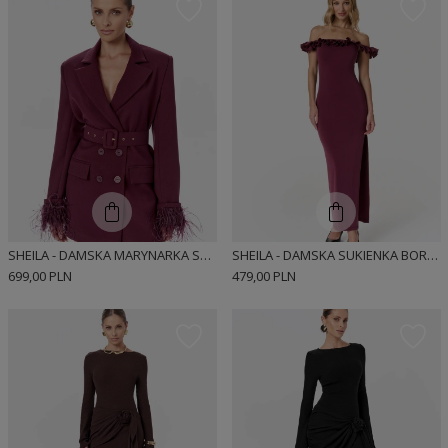
SHEILA - DAMSKA MARYNARKA SUKIENKOWA BORDOWA DWURZĘDOWA Z PIÓRAMI 'DELANE'
SHEILA - DAMSKA SUKIENKA BORDOWA DZIANINOWA Z FALBANKĄ MAXI 'HAZIER'
699,00 PLN
479,00 PLN