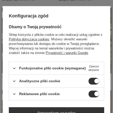
W PROMOCJI
W PROMOCJI
Konfiguracja zgód
Dbamy o Twoją prywatność
Sklep korzysta z plików cookie w celu realizacji usług zgodnie z
Polityką dotyczącą cookies
. Możesz określić warunki
przechowywania lub dostępu do cookie w Twojej przeglądarce.
Więcej informacji na temat warunków i prywatności można
znaleźć także na stronie
Prywatność i warunki Google
.
Zawsze
Funkcjonalne pliki cookie (wymagane)
aktywne
SHEILA - DAMSKA SUKIENKA ZIELONA HAFTOWANA BAWEŁNA MINI 'CLAIRE'
SHEILA - DAMSKA SUKIENKA RÓŻOWA HAFTOWANA BAWEŁNA MINI 'SAVAGE'
Analityczne pliki cookie
370,30 PLN
529,00 PLN
370,30 PLN
529,00 PLN
Reklamowe pliki cookie
W PROMOCJI
SELECT
Potwierdzam wszystkie