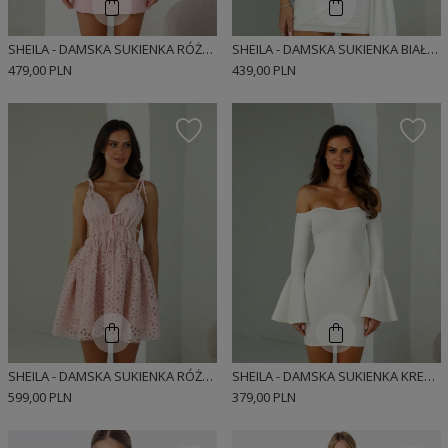
SHEILA - DAMSKA SUKIENKA RÓŻOWA MINI 'AISHA LIGHT PINK'
SHEILA - DAMSKA SUKIENKA BIAŁA Z KRÓTKIM RĘKAWEM MINI 'JOLIE'
479,00 PLN
439,00 PLN
SHEILA - DAMSKA SUKIENKA RÓŻOWA W KWIATY Z PRZEZROCZYSTYMI ELEMENTAMI MINI 'ESTELLE'
SHEILA - DAMSKA SUKIENKA KREMOWA ELEGANCKA DOPASOWANA 'DASTI CREAM'
599,00 PLN
379,00 PLN