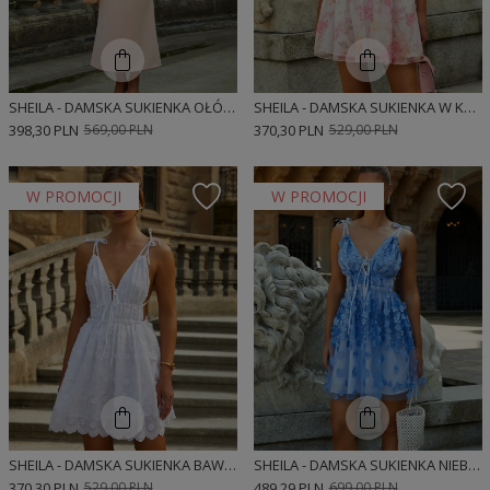
SHEILA - DAMSKA SUKIENKA OŁÓWKOWA PUDROWY RÓŹ MIDI 'JASMINE'
SHEILA - DAMSKA SUKIENKA W KWIATY MINI 'FLEUR'
398,30 PLN
569,00 PLN
370,30 PLN
529,00 PLN
W PROMOCJI
W PROMOCJI
SHEILA - DAMSKA SUKIENKA BAWEŁNIANA BIAŁA W KWIATY MINI 'ELIANE'
SHEILA - DAMSKA SUKIENKA NIEBIESKA W KWIATY Z PRZEZROCZYSTYMI ELEMENTAMI MINI 'AMBRE'
370,30 PLN
529,00 PLN
489,29 PLN
699,00 PLN