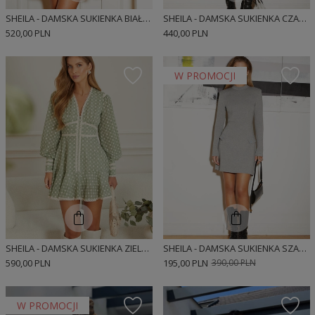
SHEILA - DAMSKA SUKIENKA BIAŁA KLASYCZNA PROSTA Z GUZIKAMI MINI 'SOFI'
SHEILA - DAMSKA SUKIENKA CZARNA KOSZULOWA Z WIĄZANIEM MINI 'ATTIKA'
520,00 PLN
440,00 PLN
W PROMOCJI
SHEILA - DAMSKA SUKIENKA ZIELONA/MIĘTOWA Z KORONKOWYMI TAŚMAMI COTTAGECORE MINI 'MAURA'
SHEILA - DAMSKA SUKIENKA SZARA Z GUZIKAMI NA CO DZIEŃ 'ELENA'
590,00 PLN
195,00 PLN
390,00 PLN
W PROMOCJI