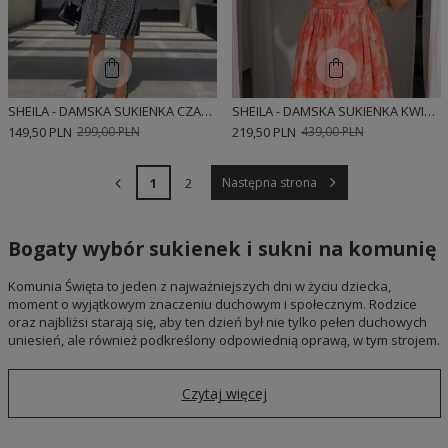
SHEILA - DAMSKA SUKIENKA CZARNA Z WISKOZY W DROBNE SERDUSZKA MIDI 'ISABELLA'
SHEILA - DAMSKA SUKIENKA KWIATOWA ZWIEWNA TKANINA MIDI 'FLOWERS'
149,50 PLN
299,00 PLN
219,50 PLN
439,00 PLN
1
2
Następna strona
Bogaty wybór sukienek i sukni na komunię
Komunia Święta to jeden z najważniejszych dni w życiu dziecka,
moment o wyjątkowym znaczeniu duchowym i społecznym. Rodzice
oraz najbliżsi starają się, aby ten dzień był nie tylko pełen duchowych
uniesień, ale również podkreślony odpowiednią oprawą, w tym strojem.
Czytaj więcej