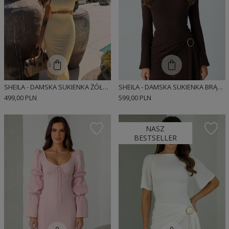
SHEILA - DAMSKA SUKIENKA ŻÓŁTA Z BUFKAMI MIDI 'SOLEILA'
SHEILA - DAMSKA SUKIENKA BRĄZOWA Z DŁUGIM ROZKLOSZOWANYM RĘKAWEM MINI 'LUCYJA'
499,00 PLN
599,00 PLN
NASZ
BESTSELLER