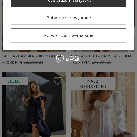
Potwierdzam wybrane
Potwierdzam wymagane
SHEILA - DAMSKA SUKIENKA BIAŁA BAWEŁNIANA MINI 'OPHELIE'
SHEILA SELECT - DAMSKA SUKIENKA ZIELONA AŻUROWA Z GUMĄ W PASIE 'AFRODYTA GREEN'
370,30 PLN
529,00 PLN
195,30 PLN
279,00 PLN
SELECT
NASZ
BESTSELLER