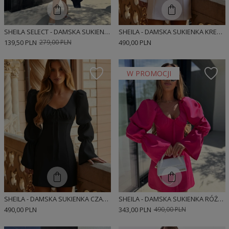
SHEILA SELECT - DAMSKA SUKIENKA BAWEŁNIANA GRANATOWA Z DŁUŻSZYM TYŁEM 'NADEILIJA NAVY'
SHEILA - DAMSKA SUKIENKA KREMOWA Z WIĄZANIEM MINI 'AISHA CREAMY'
139,50 PLN
279,00 PLN
490,00 PLN
W PROMOCJI
SHEILA - DAMSKA SUKIENKA CZARNA Z WIĄZANIEM MINI 'AISHA BLACK'
SHEILA - DAMSKA SUKIENKA RÓŻOWA Z WIĄZANIEM MINI 'AISHA PINK'
490,00 PLN
343,00 PLN
490,00 PLN