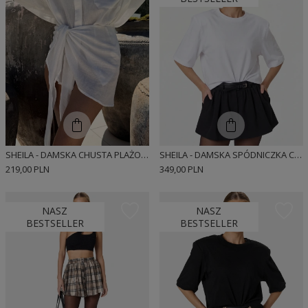
SHEILA - DAMSKA CHUSTA PLAŻOWA Z WYJĄTKOWO MIĘKKIEJ I LEKKIEJ BAWEŁNY 'IBIZA'
SHEILA - DAMSKA SPÓDNICZKA CZARNA W MIEJSKIM STYLU 'MIKA'
219,00 PLN
349,00 PLN
NASZ
NASZ
BESTSELLER
BESTSELLER