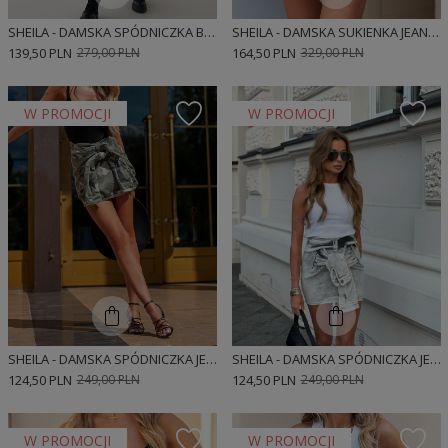
SHEILA - DAMSKA SPÓDNICZKA BEŻOWA PLISOWANA MINI 'ALIE'
SHEILA - DAMSKA SUKIENKA JEANSOWA NIEBIESKA MINI Z RĘKAWAMI 'LINETTE'
139,50 PLN
279,00 PLN
164,50 PLN
329,00 PLN
W PROMOCJI
W PROMOCJI
SHEILA - DAMSKA SPÓDNICZKA JEANSOWA MORO/KHAKI MINI Z RĘKAWAMI 'GIRLY'
SHEILA - DAMSKA SPÓDNICZKA JEANSOWA SZARA MINI Z RĘKAWAMI 'MARTENS'
124,50 PLN
249,00 PLN
124,50 PLN
249,00 PLN
W PROMOCJI
W PROMOCJI