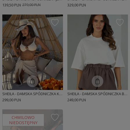
139,50 PLN
279,00 PLN
329,00 PLN
SHEILA - DAMSKA SPÓDNICZKA KREMOWA Z FRĘDZLAMI BOHO 'MIRIAM'
SHEILA - DAMSKA SPÓDNICZKA BRĄZOWA BOMBKA 'CHESTNUT'
299,00 PLN
249,00 PLN
CHWILOWO
NIEDOSTĘPNY