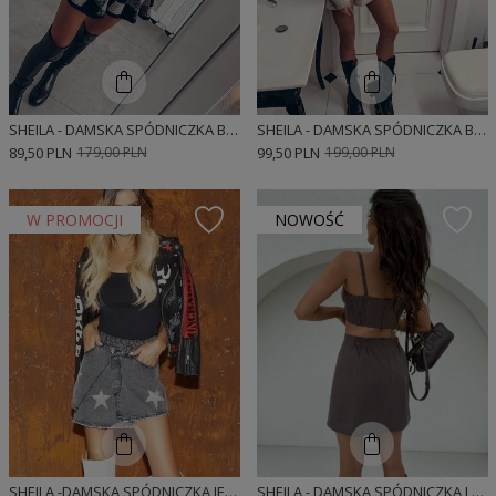
SHEILA - DAMSKA SPÓDNICZKA BEŻOWO-CZARNA SWETERKOWA W KRATĘ LOGOWANA MINI 'CHESS'
SHEILA - DAMSKA SPÓDNICZKA BEŻOWA Z WARKOCZAMI NOMADE MINI 'BRAID'
89,50 PLN
179,00 PLN
99,50 PLN
199,00 PLN
W PROMOCJI
NOWOŚĆ
SHEILA -DAMSKA SPÓDNICZKA JEANSOWA W GWIAZDKI 'STARS'
SHEILA - DAMSKA SPÓDNICZKA LNIANA O REGULARNYM KROJU 'MUNDIE TAUPE'