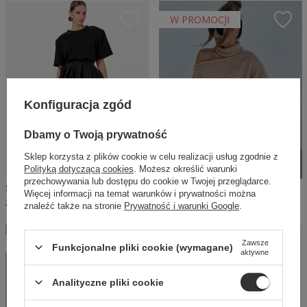
W PROMOCJI
Konfiguracja zgód
Dbamy o Twoją prywatność
Sklep korzysta z plików cookie w celu realizacji usług zgodnie z
Polityką dotyczącą cookies
. Możesz określić warunki
przechowywania lub dostępu do cookie w Twojej przeglądarce.
SHEILA - DAMSKA SPÓDNICZKA CZARNA ROZKLOSZOWANA 'CASUALE'
SHEILA - DAMSKA SPÓDNICZKA CZARNA MINI LATEKSOWA 'TESSA'
Więcej informacji na temat warunków i prywatności można
250,00 PLN
109,50 PLN
219,00 PLN
znaleźć także na stronie
Prywatność i warunki Google
.
W PROMOCJI
Zawsze
Funkcjonalne pliki cookie (wymagane)
aktywne
Analityczne pliki cookie