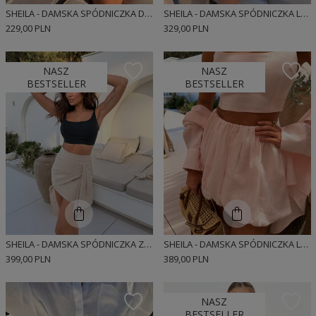
SHEILA - DAMSKA SPÓDNICZKA DRESOWA O PROSTYM KROJU 'BANANA BLOOM'
SHEILA - DAMSKA SPÓDNICZKA LNIANA O REGULARNYM KROJU 'MUNDIE'
229,00 PLN
329,00 PLN
NASZ
NASZ
BESTSELLER
BESTSELLER
SHEILA - DAMSKA SPÓDNICZKA Z EFEKTEM DRAPOWANIA Z EFEKTOWNEJ TKANINY 'NINA'
SHEILA - DAMSKA SPÓDNICZKA LNIANA O KROJU BOMBKI ROŻOWA 'LUANNA'
399,00 PLN
389,00 PLN
NASZ
BESTSELLER