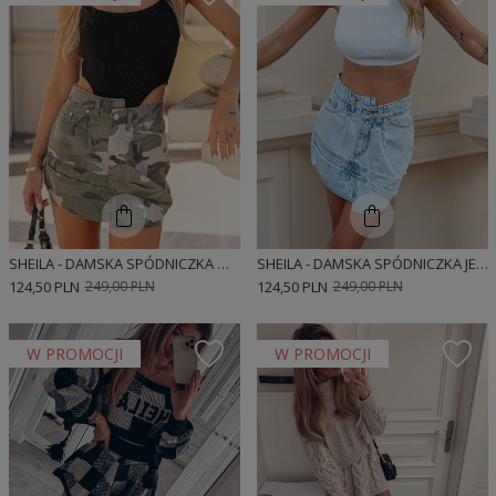
SHEILA - DAMSKA SPÓDNICZKA MORO MINI JEANSOWA KHAKI 'CAMO'
SHEILA - DAMSKA SPÓDNICZKA JEANSOWA Z NIEBIESKĄ ZAKŁADKĄ KLASYCZNA MINI 'SIMMI'
124,50 PLN
249,00 PLN
124,50 PLN
249,00 PLN
W PROMOCJI
W PROMOCJI