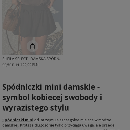
SHEILA SELECT - DAMSKA SPÓDNICZKA CZARNA BOMBKA 'MILA'
99,50 PLN
199,00 PLN
Spódniczki mini damskie -
symbol kobiecej swobody i
wyrazistego stylu
Spódniczki mini
od lat zajmują szczególne miejsce w modzie
damskiej. Krótsza długość nie tylko przyciąga uwagę, ale przede