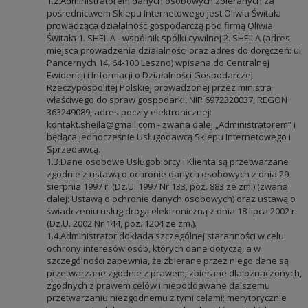
1.2.Administratorem danych osobowych zbieranych za
pośrednictwem Sklepu Internetowego jest
Oliwia Świtała
prowadząca działalność gospodarczą pod firmą Oliwia
Świtała 1. SHEILA - wspólnik spółki cywilnej 2. SHEILA (adres
miejsca prowadzenia działalności oraz
adres do doręczeń
:
ul.
Pancernych 14, 64-100 Leszno
) wpisana do Centralnej
Ewidencji i Informacji o Działalności Gospodarczej
Rzeczypospolitej Polskiej prowadzonej przez ministra
właściwego do spraw gospodarki, NIP 6972320037, REGON
363249089, adres poczty elektronicznej:
kontakt.sheila@gmail.com - zwana dalej „Administratorem” i
będąca jednocześnie Usługodawcą Sklepu Internetowego i
Sprzedawcą.
1.3.Dane osobowe Usługobiorcy i Klienta są przetwarzane
zgodnie z ustawą o ochronie danych osobowych z dnia 29
sierpnia 1997 r. (Dz.U. 1997 Nr 133, poz. 883 ze zm.) (zwana
dalej: Ustawą o ochronie danych osobowych) oraz ustawą o
świadczeniu usług drogą elektroniczną z dnia 18 lipca 2002 r.
(Dz.U. 2002 Nr 144, poz. 1204 ze zm.).
1.4.Administrator dokłada szczególnej staranności w celu
ochrony interesów osób, których dane dotyczą, a w
szczególności zapewnia, że zbierane przez niego dane są
przetwarzane zgodnie z prawem; zbierane dla oznaczonych,
zgodnych z prawem celów i niepoddawane dalszemu
przetwarzaniu niezgodnemu z tymi celami; merytorycznie