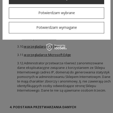
internetowej oraz na poniższych stronach (wystarczy kliknąć
w dany link):
Potwierdzam wybrane
3.6.
w przeglądarce Chrome
3.7.
w przeglądarce Firefox
Potwierdzam wymagane
3.8.
w przęglądarce Internet Explorer
3.9.
w przeglądarce Opera
3.10.
w przeglądarce Safari
3.11.
w przeglądarce Microsoft Edge
3.12.Administrator przetwarza również zanonimizowane
dane eksploatacyjne związane z korzystaniem ze Sklepu
Internetowego (adres IP, domena) do generowania statystyk
pomocnych w administrowaniu Sklepem Internetowym. Dane
te mają charakter zbiorczy i anonimowy, tj. nie zawierają cech
identyfikujących osoby odwiedzające stronę Sklepu
Internetowego. Dane te nie są ujawniane osobom trzecim.
4. PODSTAWA PRZETWARZANIA DANYCH