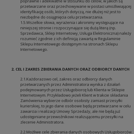
poprawne i adekwatne w stosunku do celów, w jakich są
przetwarzane oraz przechowywane w postaci umożliwiającej
identyfikację osób, których dotyczą, nie dłużej niż jest to
niezbędne do osiągnięcia celu przetwarzania.
1.5.Wszelkie słowa, wyrażenia i akronimy występujące na
niniejszej stronie i rozpoczynające się dużą literą (np.
Sprzedawca, Sklep Internetowy, Usługa Elektroniczna) należy
rozumieć zgodnie z ich definicją zawartą w Regulaminie
Sklepu Internetowego dostępnym na stronach Sklepu
Internetowego.
2.
CEL I ZAKRES ZBIERANIA DANYCH ORAZ ODBIORCY DANYCH
2.1.Każdorazowo cel, zakres oraz odbiorcy danych
przetwarzanych przez Administratora wynika z działań
podejmowanych przez Usługobiorcę lub Klienta w Sklepie
Internetowym. Przykładowo jeżeli Klient w trakcie składania
Zamówienia wybierze odbiór osobisty zamiast przesyłki
kurierskiej, to jego dane osobowe będą przetwarzane w celu
zawarcia i realizacji Umowy Sprzedaży, ale nie będą już
udostępniane przewoźnikowi realizującemu przesyłki na
zlecenie Administratora.
2.2.Możliwe cele zbierania danych osobowych Usługobiorców