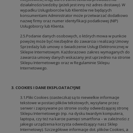
działalności/siedziby (jeżeli jest inny niż adres dostawy). W
wypadku Usługobiorców lub Klientów nie będących
konsumentami Administrator może przetwarzać dodatkowo
nazwę firmy oraz numer identyfikacji podatkowej (NIP)
Usługobiorcy lub Klienta.
2.5.Podanie danych osobowych, o których mowa w punkcie
powyżej może być niezbędne do zawarcia i realizacji Umowy
Sprzedaży lub umowy o świadczenie Usługi Elektronicznej w
Sklepie Internetowym. Każdorazowo zakres wymaganych do
zawarcia umowy danych wskazany jest uprzednio na stronie
Sklepu Internetowego oraz w Regulaminie Sklepu
Internetowego.
3. COOKIES I DANE EKSPLOATACYJNE
3.1.Pliki Cookies (ciasteczka) są to niewielkie informacje
tekstowe w postaci plików tekstowych, wysyłane przez
serwer i zapisywane po stronie osoby odwiedzającej stronę
Sklepu Internetowego (np. na dysku twardym komputera,
laptopa, czy też na karcie pamięci smartfona – w zależności z
jakiego urządzenia korzysta odwiedzający nasz Sklep
Internetowy). Szczegółowe informacje dot. plików Cookies, a