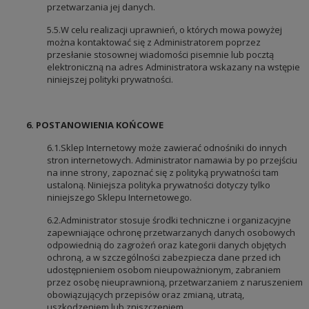
przetwarzania jej danych.
5.5.W celu realizacji uprawnień, o których mowa powyżej
można kontaktować się z Administratorem poprzez
przesłanie stosownej wiadomości pisemnie lub pocztą
elektroniczną na adres Administratora wskazany na wstępie
niniejszej polityki prywatności.
6. POSTANOWIENIA KOŃCOWE
6.1.Sklep Internetowy może zawierać odnośniki do innych
stron internetowych. Administrator namawia by po przejściu
na inne strony, zapoznać się z polityką prywatności tam
ustaloną. Niniejsza polityka prywatności dotyczy tylko
niniejszego Sklepu Internetowego.
6.2.Administrator stosuje środki techniczne i organizacyjne
zapewniające ochronę przetwarzanych danych osobowych
odpowiednią do zagrożeń oraz kategorii danych objętych
ochroną, a w szczególności zabezpiecza dane przed ich
udostępnieniem osobom nieupoważnionym, zabraniem
przez osobę nieuprawnioną, przetwarzaniem z naruszeniem
obowiązujących przepisów oraz zmianą, utratą,
uszkodzeniem lub zniszczeniem.