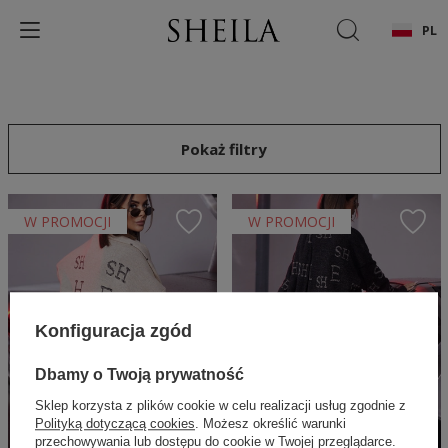
PL
Pokaż filtry
W PROMOCJI
W PROMOCJI
Konfiguracja zgód
Dbamy o Twoją prywatność
Sklep korzysta z plików cookie w celu realizacji usług zgodnie z
Polityką dotyczącą cookies
. Możesz określić warunki
przechowywania lub dostępu do cookie w Twojej przeglądarce.