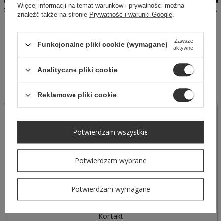
Więcej informacji na temat warunków i prywatności można
SHEILA - DAMSKI SWETER BEŻOWY Z LITERAMI 'HOT EMILY'
SHEILA - DAMSKI SWETER SZARY/ANTRACYT Z LITERAMI 'TELL LAURA'
znaleźć także na stronie
Prywatność i warunki Google
.
159,50 PLN
319,00 PLN
159,50 PLN
319,00 PLN
Zawsze
Funkcjonalne pliki cookie (wymagane)
aktywne
Analityczne pliki cookie
Reklamowe pliki cookie
Zamówienia
Potwierdzam wszystkie
Status zamówienia
Śledzenie przesyłki
Potwierdzam wybrane
Chcę zareklamować produkt
Chcę zwrócić produkt
Potwierdzam wymagane
Chcę wymienić towar
Kontakt