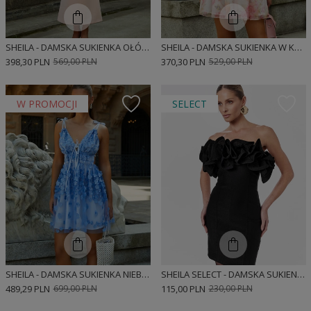
SHEILA - DAMSKA SUKIENKA OŁÓWKOWA PUDROWY RÓŹ MIDI 'JASMINE'
SHEILA - DAMSKA SUKIENKA W KWIATY MINI 'FLEUR'
398,30 PLN
569,00 PLN
370,30 PLN
529,00 PLN
W PROMOCJI
SELECT
SHEILA - DAMSKA SUKIENKA NIEBIESKA W KWIATY Z PRZEZROCZYSTYMI ELEMENTAMI MINI 'AMBRE'
SHEILA SELECT - DAMSKA SUKIENKA CZARNA MINI 'GABRIELLA BLACK'
489,29 PLN
699,00 PLN
115,00 PLN
230,00 PLN