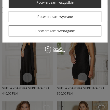
Potwierdzam wszystkie
SHEILA - DAMSKA SUKIENKA CZARNA MINI Z DŁUGIMI RĘKAWAMI 'NELINDA'
SHEILA SELECT - DAMSKA SUKIENKA Z CZARNYMI CEKINAMI MINI 'JILL'
590,00 PLN
399,00 PLN
Potwierdzam wybrane
Potwierdzam wymagane
SHEILA - DAMSKA SUKIENKA CZARNA MAXI AŻUROWA MAXI 'MARISOL'
SHEILA - DAMSKA SUKIENKA CZARNA MINI AŻUROWA 'CARMEN'
440,00 PLN
350,00 PLN