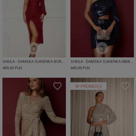
SHEILA - DAMSKA SUKIENKA BORDOWA ODSŁANIAJĄCA NOGĘ MIDI 'MORTIZ'
SHEILA - DAMSKA SUKIENKA NIEBIESKA/GRANATOWA W CEKINY Z ROZCIĘCIEM W TALII MINI 'MUNA'
460,00 PLN
440,00 PLN
W PROMOCJI