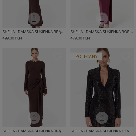
SHEILA - DAMSKA SUKIENKA BRĄZOWA DZIANINOWA Z DŁUGIM ROZKLOSZOWANYM RĘKAWEM MAXI 'MARIZA'
SHEILA - DAMSKA SUKIENKA BORDOWA DZIANINOWA Z FALBANKĄ MAXI 'HAZIER'
499,00 PLN
479,00 PLN
POLECANY
SHEILA - DAMSKA SUKIENKA BRĄZOWA DZIANINOWA Z DŁUGIM ROZKLOSZOWANYM RĘKAWEM MAXI 'MATILDE'
SHEILA - DAMSKA SUKIENKA CZARNA CEKINOWA Z DŁUGIMI RĘKAWAMI WIECZOROWA 'LARISA'