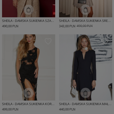
SHEILA - DAMSKA SUKIENKA SZAMPAŃSKA KOPERTOWA Z ODKRYTĄ NOGĄ W CEKINY MAXI 'SCARLETT'
SHEILA - DAMSKA SUKIENKA SREBRNA CEKINOWA Z ODKRYTĄ RĘKĄ MINI 'SHANTI'
490,00 PLN
343,00 PLN
490,00 PLN
SHEILA - DAMSKA SUKIENKA KORONKOWA WIECZOROWA MIDI 'ANIKA'
SHEILA - DAMSKA SUKIENKA MAŁA CZARNA NA CODZIEŃ MINI 'YESENIA'
499,00 PLN
440,00 PLN