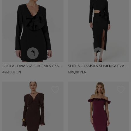
SHEILA - DAMSKA SUKIENKA CZARNA Z FALBANĄ MINI 'CYNTIA'
SHEILA - DAMSKA SUKIENKA CZARNA Z WYCIĘCIEM NA BRZUCHU I KWIATAMI 'MARLOW'
499,00 PLN
699,00 PLN