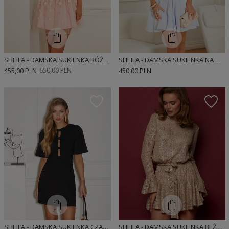
SHEILA - DAMSKA SUKIENKA RÓŻOWA W KWIATY Z PRZEZROCZYSTYMI ELEMENTAMI MINI 'NOEMI'
SHEILA - DAMSKA SUKIENKA NA GUZIKI MUŚLINOWA BŁĘKITNA Z GUMĄ 'SELENE'
455,00 PLN
650,00 PLN
450,00 PLN
SHEILA - DAMSKA SUKIENKA CZARNA Z KOKARDKAMI I BUFIASTYMI RĘKAWAMI 'VANESSA BLACK'
SHEILA - DAMSKA SUKIENKA BEŻOWA CEKINOWA O LUŹNYM KROJU Z PASKIEM MINI 'GLITTER KISS'