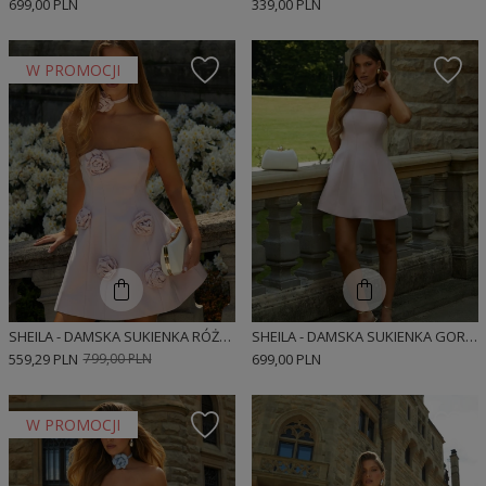
699,00 PLN
339,00 PLN
W PROMOCJI
SHEILA - DAMSKA SUKIENKA RÓŻOWA Z RÓŻAMI MINI 'LIVRE'
SHEILA - DAMSKA SUKIENKA GORSETOWA RÓŻOWA MINI 'CELINE'
559,29 PLN
799,00 PLN
699,00 PLN
W PROMOCJI