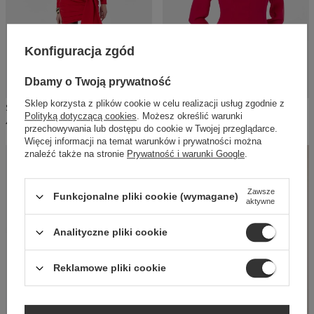
Konfiguracja zgód
Dbamy o Twoją prywatność
Sklep korzysta z plików cookie w celu realizacji usług zgodnie z
SHEILA - DAMSKA SUKIENKA CZERWONA Z ODPINANĄ KOKARDĄ I DŁUGIM RĘKAWEM MINI 'VALENTINA'
SHEILA - DAMSKA SUKIENKA CZERWONA MINI Z DŁUGIMI RĘKAWAMI 'ELIJA'
Polityką dotyczącą cookies
. Możesz określić warunki
490,00 PLN
590,00 PLN
przechowywania lub dostępu do cookie w Twojej przeglądarce.
Więcej informacji na temat warunków i prywatności można
znaleźć także na stronie
Prywatność i warunki Google
.
SELECT
Zawsze
Funkcjonalne pliki cookie (wymagane)
aktywne
Analityczne pliki cookie
Reklamowe pliki cookie