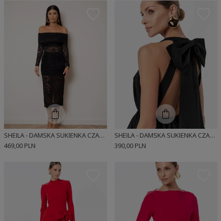
SHEILA - DAMSKA SUKIENKA CZARNA KORONKOWA WIECZOROWA MIDI 'AMUSE'
SHEILA - DAMSKA SUKIENKA CZARNA Z GOŁYMI PLECAMI Z KOKARDĄ MINI 'LINDA'
469,00 PLN
390,00 PLN