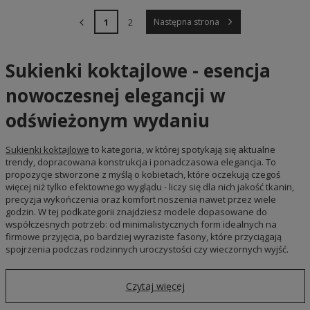
1
2
Następna strona
Sukienki koktajlowe - esencja
nowoczesnej elegancji w
odświeżonym wydaniu
Sukienki koktajlowe
to kategoria, w której spotykają się aktualne
trendy, dopracowana konstrukcja i ponadczasowa elegancja. To
propozycje stworzone z myślą o kobietach, które oczekują czegoś
więcej niż tylko efektownego wyglądu - liczy się dla nich jakość tkanin,
precyzja wykończenia oraz komfort noszenia nawet przez wiele
godzin. W tej podkategorii znajdziesz modele dopasowane do
współczesnych potrzeb: od minimalistycznych form idealnych na
firmowe przyjęcia, po bardziej wyraziste fasony, które przyciągają
spojrzenia podczas rodzinnych uroczystości czy wieczornych wyjść.
Czytaj więcej