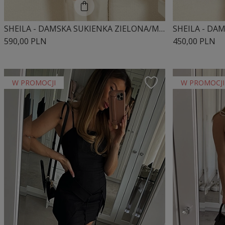
SHEILA - DAMSKA SUKIENKA ZIELONA/MIĘTOWA Z KORONKOWYMI TAŚMAMI COTTAGECORE MINI 'MAURA'
590,00 PLN
450,00 PLN
W PROMOCJI
W PROMOCJI