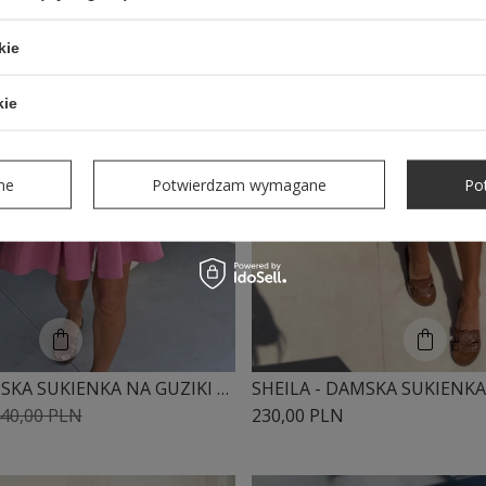
kie
kie
ne
Potwierdzam wymagane
Po
SHEILA - DAMSKA SUKIENKA NA GUZIKI MUŚLINOWA RÓŻOWA Z GUMĄ MINI 'SELENE PINK'
40,00 PLN
230,00 PLN