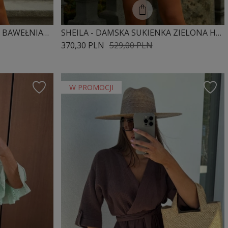
SHEILA - DAMSKA SUKIENKA BAWEŁNIANA BIAŁA W KWIATY MINI 'ELIANE'
SHEILA - DAMSKA SUKIENKA ZIELONA HAFTOWANA BAWEŁNA MINI 'CLAIRE'
370,30 PLN
529,00 PLN
W PROMOCJI