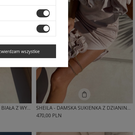
twierdzam wszystkie
SHEILA - DAMSKA SUKIENKA BIAŁA Z WYCIĘCIEM W TALII BOHO 'WHITE DESIRE'
SHEILA - DAMSKA SUKIENKA Z DZIANINY Z EFEKTOWNYM ZDOBIENIEM BEŻOWA 'JOSEFA'
470,00 PLN