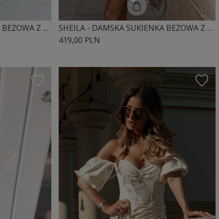
SHEILA - DAMSKA SUKIENKA BEŻOWA Z BUFKAMI I ZDOBIENIAMI MIDI 'SIMONE BEIGE'
SHEILA - DAMSKA SUKIENKA BEŻOWA Z SUPEŁKAMI I DŁUGIM RĘKAWEM 'SAND'
419,00 PLN