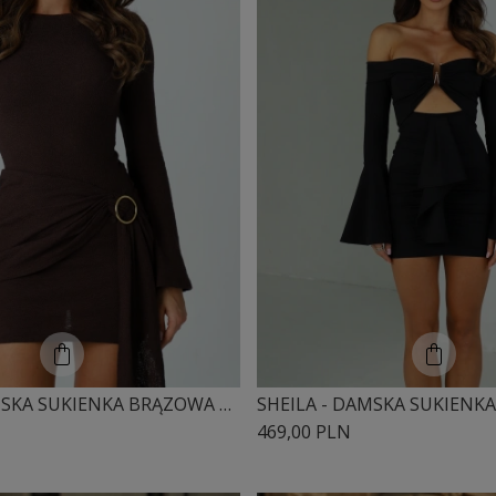
SHEILA - DAMSKA SUKIENKA BRĄZOWA Z DŁUGIM ROZKLOSZOWANYM RĘKAWEM MINI 'LUCYJA'
469,00 PLN