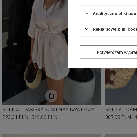
Analityczne pliki coo
Reklamowe pliki coo
Potwierdzam wybra
SHEILA - DAMSKA SUKIENKA BAWEŁNIANA BEŻOWA MINI 'MARCELA BEIGE'
223,31 PLN
319,00 PLN
307,99 PLN
4