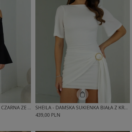
SHEILA - DAMSKA SUKIENKA CZARNA ZE ZŁOTĄ OZDOBĄ 'MONACO'
SHEILA - DAMSKA SUKIENKA BIAŁA Z KRÓTKIM RĘKAWEM MINI 'JOLIE'
439,00 PLN