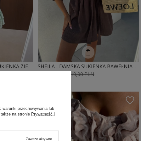
SHEILA SELECT - DAMSKA SUKIENKA ZIELONA AŻUROWA Z GUMĄ W PASIE 'AFRODYTA GREEN'
SHEILA - DAMSKA SUKIENKA BAWEŁNIANA BRĄZOWA MINI 'MARCELA BROWN'
223,31 PLN
319,00 PLN
ć warunki przechowywania lub
 także na stronie
Prywatność i
Zawsze aktywne