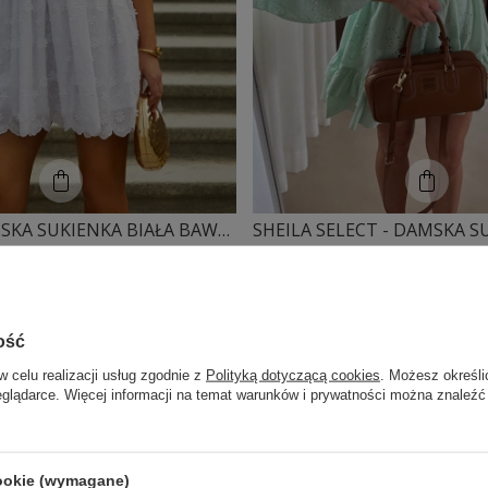
SHEILA - DAMSKA SUKIENKA BIAŁA BAWEŁNIANA MINI 'OPHELIE'
29,00 PLN
195,30 PLN
279,00 PLN
ość
w celu realizacji usług zgodnie z
Polityką dotyczącą cookies
. Możesz określi
eglądarce. Więcej informacji na temat warunków i prywatności można znaleźć
cookie (wymagane)