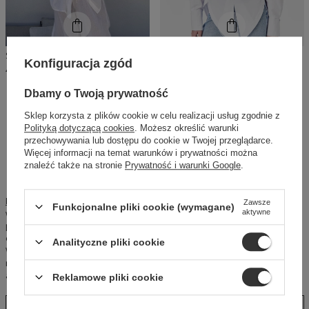
SHEILA - DAMSKA KOSZULA BIAŁA Z WYJĄTKOWO LEKKIEJ I MIĘKKIEJ BAWEŁNY 'ADEANNE'
SHEILA -DAMSKA KOSZULA BIALA Z ELASTANEM I PODUSZKAMI 'HARTLEY WHITE'
Konfiguracja zgód
429,00 PLN
449,00 PLN
Dbamy o Twoją prywatność
Białe koszule damskie -
Sklep korzysta z plików cookie w celu realizacji usług zgodnie z
Polityką dotyczącą cookies
. Możesz określić warunki
ponadczasowa elegancja w
przechowywania lub dostępu do cookie w Twojej przeglądarce.
Więcej informacji na temat warunków i prywatności można
nowoczesnym wydaniu
znaleźć także na stronie
Prywatność i warunki Google
.
Białe koszule damskie
od lat pozostają synonimem klasy,
Zawsze
Funkcjonalne pliki cookie (wymagane)
wyrafinowania i uniwersalności. To element garderoby, który nie
aktywne
poddaje się sezonowym trendom, a jednocześnie nieustannie
ewoluuje pod wzglęfradem kroju, detalu i technologii wykonania.
Analityczne pliki cookie
Współczesne modele łączą tradycyjną estetykę z nowoczesnymi
rozwiązaniami konstrukcyjnymi, odpowiadając na potrzeby kobiet
aktywnych, wymagających i świadomych swojego stylu.
Reklamowe pliki cookie