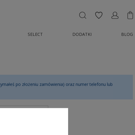
SELECT
DODATKI
BLOG
zymałeś po złożeniu zamówienia) oraz numer telefonu lub