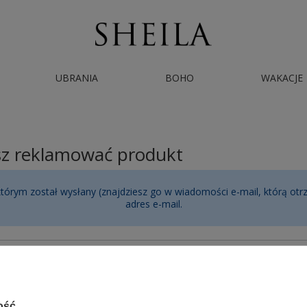
UBRANIA
BOHO
WAKACJE
sz reklamować produkt
rym został wysłany (znajdziesz go w wiadomości e-mail, którą otr
adres e-mail.
l:
ość