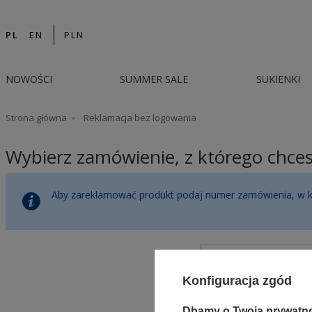
PL
EN
PLN
NOWOŚCI
SUMMER SALE
SUKIENKI
Strona główna
Reklamacja bez logowania
Wybierz zamówienie, z którego chce
Aby zareklamować produkt podaj numer zamówienia, w któ
Numer zamówienia:
Konfiguracja zgód
Twój telefon lub e-mai
Dbamy o Twoją prywatn