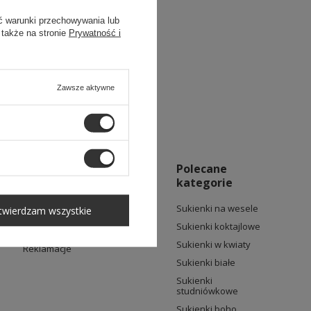
ć warunki przechowywania lub
 także na stronie
Prywatność i
Zawsze aktywne
Obsługa Klienta
Polecane
kategorie
Sposoby płatności
Sukienki na wesele
twierdzam wszystkie
Wysyłka
Sukienki koktajlowe
Wymiana i zwroty
Sukienki w kwiaty
Reklamacje
Sukienki białe
Sukienki
studniówkowe
Sukienki boho