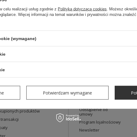
w celu realizacji usług zgodnie z
Polityką dotyczącą cookies
. Możesz określi
eglądarce. Więcej informacji na temat warunków i prywatności można znaleźć
Znajdź zamówienie
Mam zarejestrowane konto i chcę przejść do listy swoich zamówień
cookie (wymagane)
kie
kie
Informacje
Informacje o sklepie
ruj się
ne
Potwierdzam wymagane
Po
Regulamin
Polityka prywatności
akupowe
Odstąpienie od
akupionych produktów
umowy
 transakcji
Program lojalnościowy
baty
Newsletter
ter