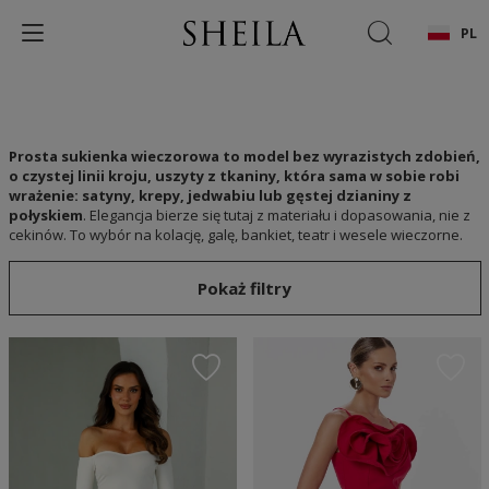
PL
Prosta sukienka wieczorowa to model bez wyrazistych zdobień,
o czystej linii kroju, uszyty z tkaniny, która sama w sobie robi
wrażenie: satyny, krepy, jedwabiu lub gęstej dzianiny z
połyskiem
. Elegancja bierze się tutaj z materiału i dopasowania, nie z
cekinów. To wybór na kolację, galę, bankiet, teatr i wesele wieczorne.
Pokaż filtry