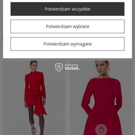
Potwierdzam wszystkie
Potwierdzam wybrane
Potwierdzam wymagane
SHEILA - DAMSKA SUKIENKA CZARNA KORONKOWA WIECZOROWA MIDI 'AMUSE'
SHEILA - DAMSKA SUKIENKA CZARNA Z GOŁYMI PLECAMI Z KOKARDĄ MINI 'LINDA'
469,00 PLN
390,00 PLN