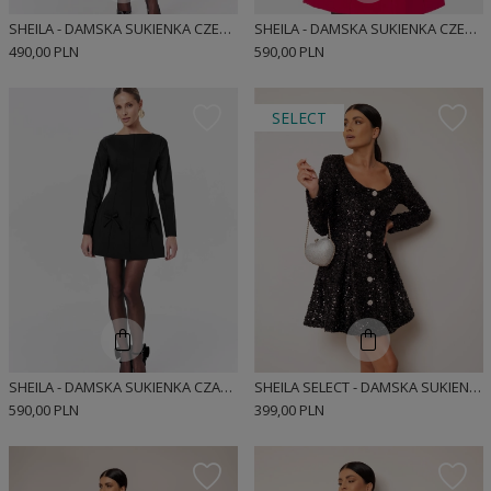
SHEILA - DAMSKA SUKIENKA CZERWONA Z ODPINANĄ KOKARDĄ I DŁUGIM RĘKAWEM MINI 'VALENTINA'
SHEILA - DAMSKA SUKIENKA CZERWONA MINI Z DŁUGIMI RĘKAWAMI 'ELIJA'
490,00 PLN
590,00 PLN
SELECT
SHEILA - DAMSKA SUKIENKA CZARNA MINI Z DŁUGIMI RĘKAWAMI 'NELINDA'
SHEILA SELECT - DAMSKA SUKIENKA Z CZARNYMI CEKINAMI MINI 'JILL'
590,00 PLN
399,00 PLN