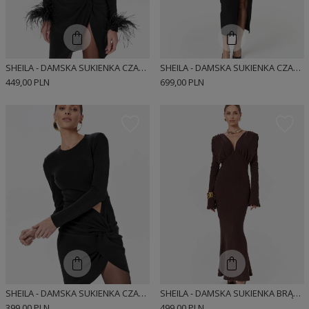
SHEILA - DAMSKA SUKIENKA CZARNA Z PIÓRAMI MINI 'BLAIR'
SHEILA - DAMSKA SUKIENKA CZARNA Z WYCIĘCIEM NA BRZUCHU I KWIATAMI 'MARLOW'
449,00 PLN
699,00 PLN
SHEILA - DAMSKA SUKIENKA CZARNA Z WYCIĘCIEM NA BRZUCHU MINI 'SAYLOR'
SHEILA - DAMSKA SUKIENKA BRĄZOWA DZIANINOWA Z DŁUGIM ROZKLOSZOWANYM RĘKAWEM MAXI 'MARIZA'
399,00 PLN
499,00 PLN