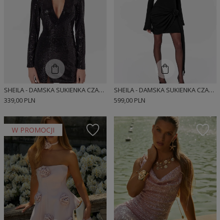
SHEILA - DAMSKA SUKIENKA CZARNA CEKINOWA Z DŁUGIMI RĘKAWAMI WIECZOROWA 'LARISA'
SHEILA - DAMSKA SUKIENKA CZARNA DZIANINOWA Z DŁUGIM ROZKLOSZOWANYM RĘKAWEM MINI 'BEATRICE'
339,00 PLN
599,00 PLN
W PROMOCJI