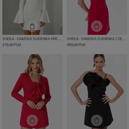
SHEILA - DAMSKA SUKIENKA KREMOWA ELEGANCKA DOPASOWANA 'DASTI CREAM'
SHEILA - DAMSKA SUKIENKA CZERWONA KLASYCZNA Z OZDOBNYMI FALBANAMI MINI 'HOLLYS'
379,00 PLN
499,00 PLN