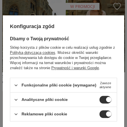
W PROMOCJI
Konfiguracja zgód
Dbamy o Twoją prywatność
Sklep korzysta z plików cookie w celu realizacji usług zgodnie z
Polityką dotyczącą cookies
. Możesz określić warunki
przechowywania lub dostępu do cookie w Twojej przeglądarce.
Więcej informacji na temat warunków i prywatności można
znaleźć także na stronie
Prywatność i warunki Google
.
SHEILA - DAMSKA SUKIENKA GORSETOWA NIEBIESKA MINI 'BELLE'
SHEILA - DAMSKA SUKIENKA OŁÓWKOWA PUDROWY RÓŹ MIDI 'JASMINE'
699,00 PLN
398,30 PLN
569,00 PLN
Zawsze
Funkcjonalne pliki cookie (wymagane)
aktywne
Analityczne pliki cookie
Reklamowe pliki cookie