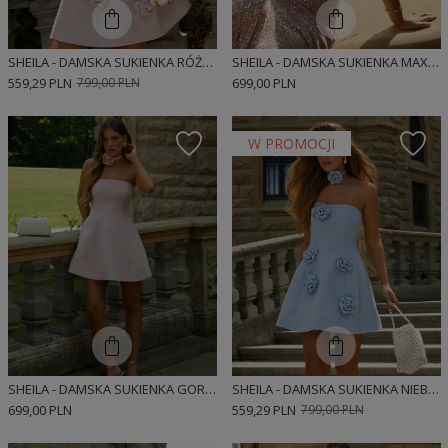
SHEILA - DAMSKA SUKIENKA RÓŻOWA Z RÓŻAMI MINI 'LIVRE'
SHEILA - DAMSKA SUKIENKA MAXI Z CEKINAMI W KOLORZE RÓŻOWYM 'BIJOU'
559,29 PLN
799,00 PLN
699,00 PLN
W PROMOCJI
SHEILA - DAMSKA SUKIENKA GORSETOWA RÓŻOWA MINI 'CELINE'
SHEILA - DAMSKA SUKIENKA NIEBIESKA Z RÓŻAMI MINI 'RIVIERA'
699,00 PLN
559,29 PLN
799,00 PLN