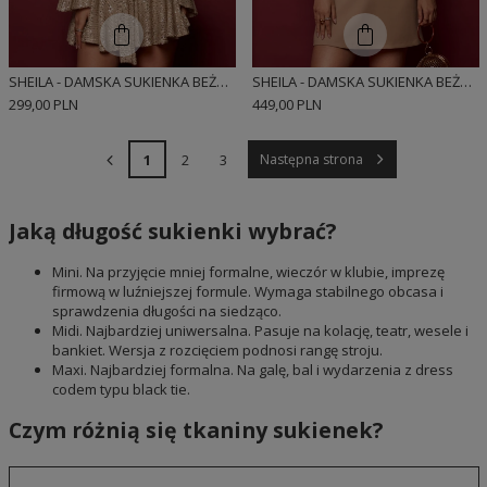
SHEILA - DAMSKA SUKIENKA BEŻOWA CEKINOWA O LUŹNYM KROJU Z PASKIEM MINI 'GLITTER KISS'
SHEILA - DAMSKA SUKIENKA BEŻOWA Z KOKARDKAMI I BUFKAMI MINI 'ELIOT'
299,00 PLN
449,00 PLN
1
2
3
Następna strona
Jaką długość sukienki wybrać?
Mini. Na przyjęcie mniej formalne, wieczór w klubie, imprezę
firmową w luźniejszej formule. Wymaga stabilnego obcasa i
sprawdzenia długości na siedząco.
Midi. Najbardziej uniwersalna. Pasuje na kolację, teatr, wesele i
bankiet. Wersja z rozcięciem podnosi rangę stroju.
Maxi. Najbardziej formalna. Na galę, bal i wydarzenia z dress
codem typu black tie.
Czym różnią się tkaniny sukienek?