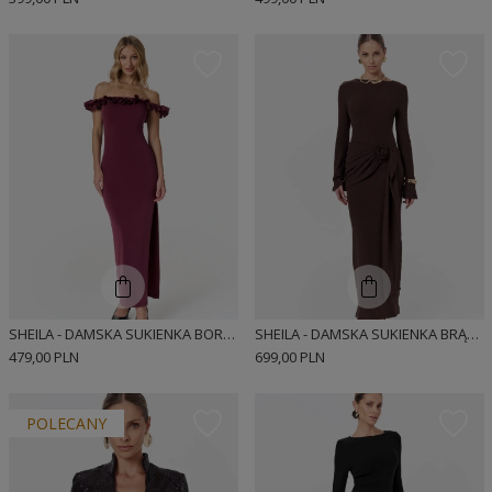
SHEILA - DAMSKA SUKIENKA BORDOWA DZIANINOWA Z FALBANKĄ MAXI 'HAZIER'
SHEILA - DAMSKA SUKIENKA BRĄZOWA DZIANINOWA Z DŁUGIM ROZKLOSZOWANYM RĘKAWEM MAXI 'MATILDE'
479,00 PLN
699,00 PLN
POLECANY