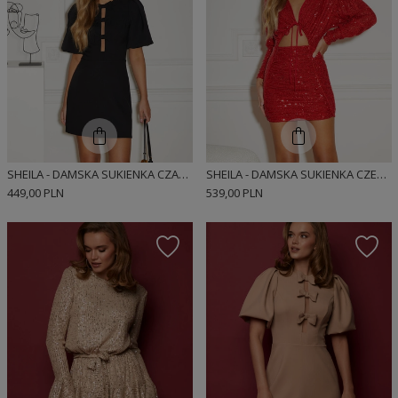
SHEILA - DAMSKA SUKIENKA CZARNA Z KOKARDKAMI I BUFIASTYMI RĘKAWAMI 'VANESSA BLACK'
SHEILA - DAMSKA SUKIENKA CZERWONA Z CEKINÓW Z WIĄZANIEM I ODKRYTYM BRZUCHEM MINI 'TIFFANY'
449,00 PLN
539,00 PLN