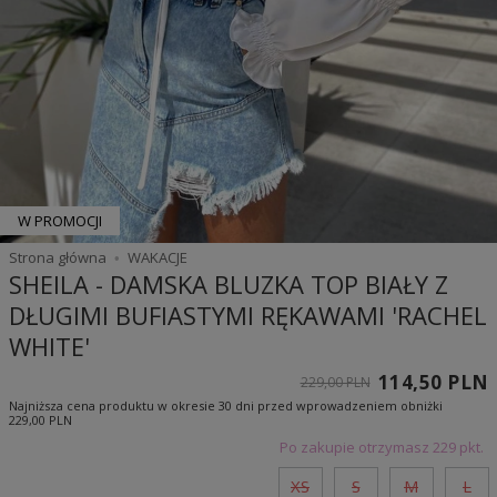
W PROMOCJI
Strona główna
WAKACJE
SHEILA - DAMSKA BLUZKA TOP BIAŁY Z
DŁUGIMI BUFIASTYMI RĘKAWAMI 'RACHEL
WHITE'
114,50 PLN
229,00 PLN
Najniższa cena produktu w okresie 30 dni przed wprowadzeniem obniżki
229,00 PLN
Po zakupie otrzymasz
229 pkt.
XS
S
M
L