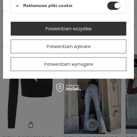
Reklamowe pliki cookie
OPINIE
ZAPYTAJ O PRODUKT
Potwierdzam wszystkie
Potwierdzam wybrane
W podobnym stylu
SE
Potwierdzam wymagane