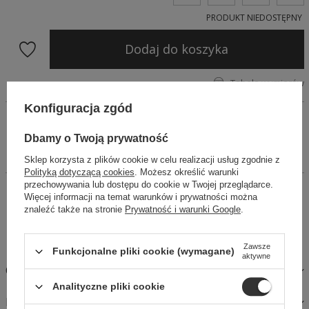
PRODUKT NIEDOSTĘPNY
Dodaj do koszyka
Tabela wymiarów
Konfiguracja zgód
Bluzka w kolorze białym, o krótszym kroju. Dekolt w kształcie
serca, rękawy długie, bufiaste. Rękawy można opuścić
Dbamy o Twoją prywatność
tworząc dekolt hiszpański. Bluzka wykończona pasem,
podkreślającym talie. Idealna do spódnic czy szortów.
Sklep korzysta z plików cookie w celu realizacji usług zgodnie z
Polityką dotyczącą cookies
. Możesz określić warunki
przechowywania lub dostępu do cookie w Twojej przeglądarce.
14 dni na łatwy zwrot
Więcej informacji na temat warunków i prywatności można
Kup Teraz, zapłać za 30 dni
znaleźć także na stronie
Prywatność i warunki Google
.
Bezpieczne zakupy
Zawsze
Funkcjonalne pliki cookie (wymagane)
aktywne
OPIS
Analityczne pliki cookie
MATERIAŁY I PIELĘGNACJA