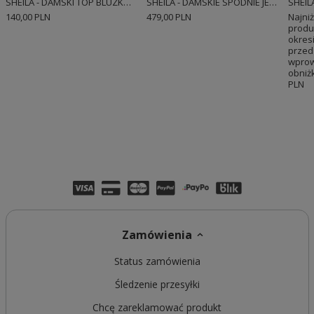
SHEILA - DAMSKI TOP BLUZKA Z WYCIĘCIEM KRÓTKI Z RĘKAWEM 'ENEKO'
SHEILA - DAMSKIE SPODNIE JEANSOWE DZWONY NIEBIESKIE Z DZIURAMI NA CODZIEŃ
140,00 PLN
479,00 PLN
Najni
produ
okresi
przed
wpro
obniżk
PLN
Zamówienia
Status zamówienia
Śledzenie przesyłki
Chcę zareklamować produkt