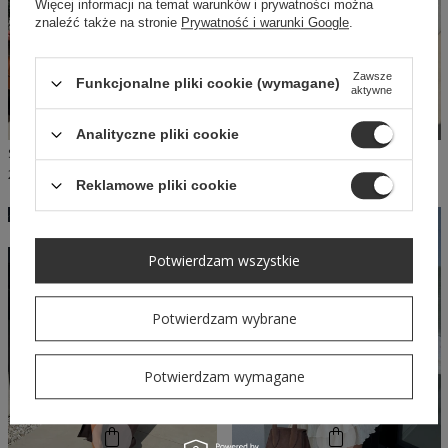
Więcej informacji na temat warunków i prywatności można
znaleźć także na stronie
Prywatność i warunki Google
.
Zawsze
Funkcjonalne pliki cookie (wymagane)
aktywne
Analityczne pliki cookie
SHEILA - DAMSKI KOMPLET RÓŻ ZE SPÓDNICZKĄ 'ELISSE'
SHEILA - DAMSKI KOMPLET DWUCZĘŚCIOWY BRĄZOWY KLASYCZNY 'LIVIO BROWN'
259,00 PLN
370,00 PLN
293,99 PLN
420,00 PLN
Reklamowe pliki cookie
W PROMOCJI
W PROMOCJI
Potwierdzam wszystkie
Potwierdzam wybrane
Potwierdzam wymagane