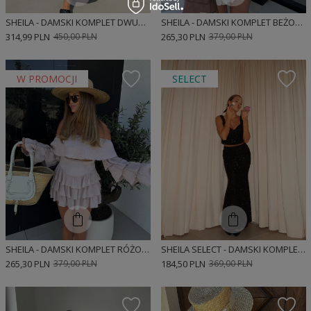
SHEILA - DAMSKI KOMPLET DWUCZĘŚCIOWY BRĄZOWY KLASYCZNY 'SANTENE BROWN'
SHEILA - DAMSKI KOMPLET BEŻOWY 'DINA BEIGE'
314,99 PLN
450,00 PLN
265,30 PLN
379,00 PLN
W PROMOCJI
SELECT
SHEILA - DAMSKI KOMPLET RÓŻOWY 'DINA PINK'
SHEILA SELECT - DAMSKI KOMPLET CEKINOWY CZARNY ZE SPÓDNICĄ MAXI 'DEMET'
265,30 PLN
379,00 PLN
184,50 PLN
369,00 PLN