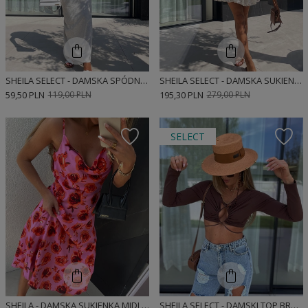
SHEILA SELECT - DAMSKA SPÓDNICA BEŻOWA 'VERA'
SHEILA SELECT - DAMSKA SUKIENKA BEŻOWA AŻUROWA Z GUMĄ W PASIE 'AFRODYTA'
59,50 PLN
119,00 PLN
195,30 PLN
279,00 PLN
SELECT
SHEILA - DAMSKA SUKIENKA MIDI RÓŻOWA W RÓŻE 'CHRISTINE'
SHEILA SELECT - DAMSKI TOP BRĄZOWY KRÓTKI Z WYCIĘCIAMI 'MAGNUM CHOCOLATE'