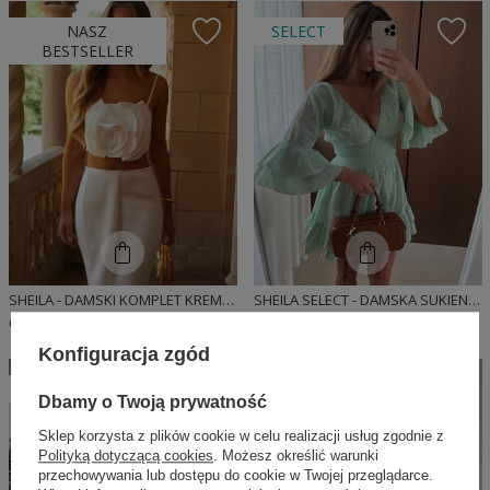
NASZ
SELECT
BESTSELLER
SHEILA - DAMSKI KOMPLET KREMOWY TOP ZE SPÓDNICZKĄ 'SOLEDAD'
SHEILA SELECT - DAMSKA SUKIENKA ZIELONA AŻUROWA Z GUMĄ W PASIE 'AFRODYTA GREEN'
699,00 PLN
195,30 PLN
279,00 PLN
Konfiguracja zgód
W PROMOCJI
W PROMOCJI
Dbamy o Twoją prywatność
Sklep korzysta z plików cookie w celu realizacji usług zgodnie z
Polityką dotyczącą cookies
. Możesz określić warunki
przechowywania lub dostępu do cookie w Twojej przeglądarce.