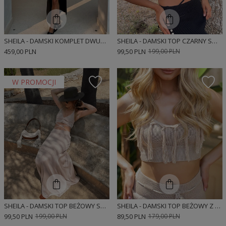
SHEILA - DAMSKI KOMPLET DWUCZĘŚCIOWY CZARNY GRECKI STYL MAXI 'GAYA BLACK'
SHEILA - DAMSKI TOP CZARNY SWETERKOWY KRÓTKI BOHO 'PALERMO'
459,00 PLN
99,50 PLN
199,00 PLN
W PROMOCJI
SHEILA - DAMSKI TOP BEŻOWY SWETERKOWY KRÓTKI BOHO 'TORINO'
SHEILA - DAMSKI TOP BEŻOWY Z FRĘDZLAMI RĘCZNIE WYKONANY BOHO 'SHALIR'
99,50 PLN
199,00 PLN
89,50 PLN
179,00 PLN