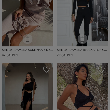
SHEILA - DAMSKA SUKIENKA Z DZIANINY Z EFEKTOWNYM ZDOBIENIEM BEŻOWA 'JOSEFA'
SHEILA - DAMSKA BLUZKA TOP CZARNY DOPASOWANY Z DŁUGIM RĘKAWEM PRĄŻKOWANY SPORTOWY 'NEGRO'
470,00 PLN
219,00 PLN