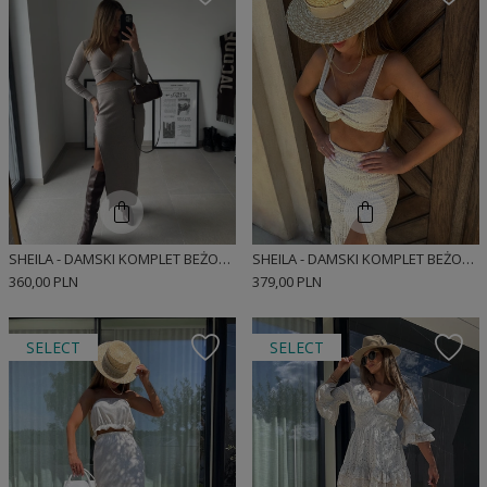
SHEILA - DAMSKI KOMPLET BEŻOWY PRĄŻKOWANY MIDI 'ANGELO'
SHEILA - DAMSKI KOMPLET BEŻOWY ZE SPÓDNICĄ MIDI 'ENAY'
360,00 PLN
379,00 PLN
SELECT
SELECT