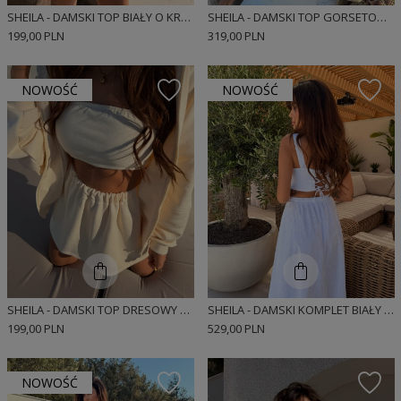
SHEILA - DAMSKI TOP BIAŁY O KROJU TYPU BOMBKA 'MARIS'
SHEILA - DAMSKI TOP GORSETOWY Z KORONKĄ BIAŁY 'SANTORINI'
199,00 PLN
319,00 PLN
NOWOŚĆ
NOWOŚĆ
SHEILA - DAMSKI TOP DRESOWY Z GUMKAMI 'BANANA KISS'
SHEILA - DAMSKI KOMPLET BIAŁY Z HAFTOWANEJ BAWEŁNY MAXI 'LORIANA'
199,00 PLN
529,00 PLN
NOWOŚĆ