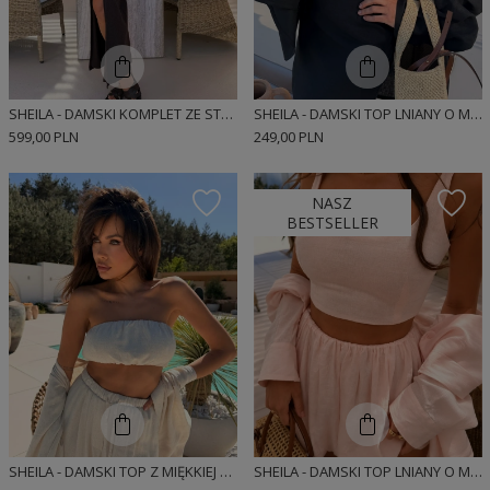
SHEILA - DAMSKI KOMPLET ZE STRUKTURALNEJ DZIANINY ZE ZŁOTĄ OZDOBĄ MAXI 'SORENNE'
SHEILA - DAMSKI TOP LNIANY O MINIMALISTYCZNEJ FORMIE 'BUNNIE'
599,00 PLN
249,00 PLN
NASZ
BESTSELLER
SHEILA - DAMSKI TOP Z MIĘKKIEJ WISKOZY I LNU 'DIEGO'
SHEILA - DAMSKI TOP LNIANY O MINIMALISTYCZNEJ FORMIE 'LUNA'