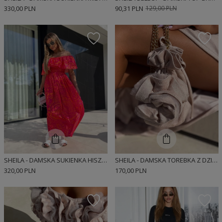
330,00 PLN
90,31 PLN
129,00 PLN
SHEILA - DAMSKA SUKIENKA HISZPANKA MAXI CZERWONA 'ROSSO'
SHEILA - DAMSKA TOREBKA Z DZIANINY ZE ZDOBIENIEM I ZŁOTYM ŁAŃCUSZKIEM 'JOSE'
320,00 PLN
170,00 PLN