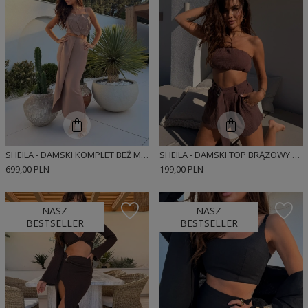
SHEILA - DAMSKI KOMPLET BEŻ MOKKA TOP ZE SPÓDNICZKĄ 'JACQUELINE'
SHEILA - DAMSKI TOP BRĄZOWY MUŚLINOWY O KROJU TYPU BOMBKA 'OTRICIA'
699,00 PLN
199,00 PLN
NASZ
NASZ
BESTSELLER
BESTSELLER