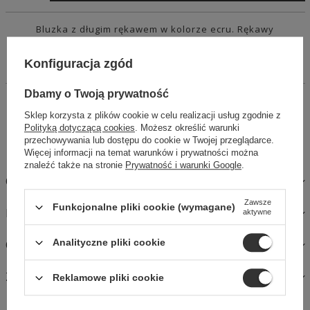
Bluzka z długim rękawem w kolorze ecru. Rękawy
poszerzane, bluzkę można wiązać w różnorodny sposób.
Bluzka pasuje do innych kompletów dostępnych w naszym
Konfiguracja zgód
sklepie.
Dbamy o Twoją prywatność
14 dni na łatwy zwrot
Sklep korzysta z plików cookie w celu realizacji usług zgodnie z
Kup Teraz, zapłać za 30 dni
Polityką dotyczącą cookies
. Możesz określić warunki
Bezpieczne zakupy
przechowywania lub dostępu do cookie w Twojej przeglądarce.
Więcej informacji na temat warunków i prywatności można
znaleźć także na stronie
Prywatność i warunki Google
.
OPIS
Zawsze
Funkcjonalne pliki cookie (wymagane)
MATERIAŁY I PIELĘGNACJA
aktywne
Analityczne pliki cookie
OPINIE
ZAPYTAJ O PRODUKT
Reklamowe pliki cookie