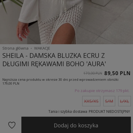
Strona główna
WAKACJE
SHEILA - DAMSKA BLUZKA ECRU Z
DŁUGIMI RĘKAWAMI BOHO 'AURA'
89,50 PLN
179,00 PLN
Najniższa cena produktu w okresie 30 dni przed wprowadzeniem obniżki
179,00 PLN
Po zakupie otrzymasz
179 pkt.
XXS/XS
S/M
L/XL
Tania i szybka dostawa
PRODUKT NIEDOSTĘPNY
Dodaj do koszyka