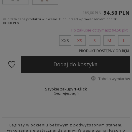
94,50 PLN
189,00 PLN
Najniższa cena produktu w okresie 30 dni przed wprowadzeniem obniżki
189,00 PLN
Po zakupie otrzymasz
94.50 pkt.
XXS
XS
S
M
L
PRODUKT DOSTĘPNY OD RĘKI
Dodaj do koszyka
Tabela wymiarów
Szybkie zakupy
1-Click
(bez rejestracji)
Leginsy w odcieniu beżowym z podwyższonym stanem,
wykonane z elastycznej dzianiny. W pasie guma. Fason o