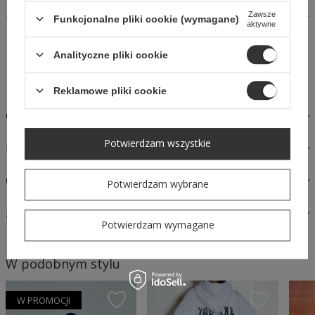
Zawsze
Funkcjonalne pliki cookie (wymagane)
aktywne
14 dni na łatwy zwrot
Kup Teraz, zapłać za 30 dni
Analityczne pliki cookie
Bezpieczne zakupy
Reklamowe pliki cookie
OPIS
Potwierdzam wszystkie
MATERIAŁY I PIELĘGNACJA
OPINIE
Potwierdzam wybrane
ZAPYTAJ O PRODUKT
Potwierdzam wymagane
W podobnym stylu
W PROMOCJI