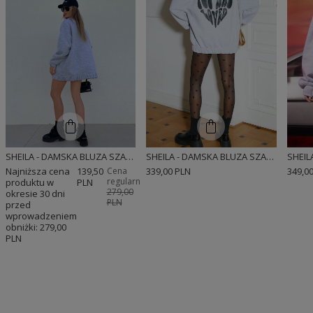
SHEILA - DAMSKA BLUZA SZARA PROSTA OVERSIZE 'FELICIA'
SHEILA - DAMSKA BLUZA SZARA Z SERCEM 'YOU ARE LOVED'
Najniższa cena
139,50
Cena
339,00 PLN
349,0
regularna:
produktu w
PLN
279,00
okresie 30 dni
PLN
przed
wprowadzeniem
obniżki:
279,00
PLN