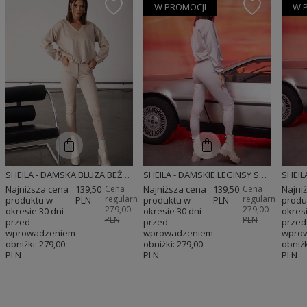
W PROMOCJI
W 
SHEILA - DAMSKA BLUZA BEŻOWA LOGOWANA 'NYLA'
SHEILA - DAMSKIE LEGINSY SPODNIE RÓŻOWE LOGOWANE 'ARIA'
Najniższa cena
139,50
Cena
Najniższa cena
139,50
Cena
Najni
regularna:
regularna:
produktu w
PLN
produktu w
PLN
produ
279,00
279,00
okresie 30 dni
okresie 30 dni
okresi
PLN
PLN
przed
przed
przed
wprowadzeniem
wprowadzeniem
wpro
obniżki:
279,00
obniżki:
279,00
obniżk
PLN
PLN
PLN