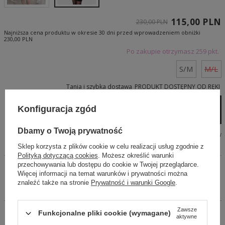
115,00 PLN
230,00 PLN
Najniższa cena produktu w okresie 30 dni przed wprowadzeniem obniżki
230,00 PLN
Po zakupie otrzymasz
259 pkt.
S/M
M/L
Tania i szybka dostawa
PRODUKT DOSTĘPNY OD RĘKI
Dodaj do koszyka
Konfiguracja zgód
Dbamy o Twoją prywatność
Tabela wymiarów
Sklep korzysta z plików cookie w celu realizacji usług zgodnie z
Szybkie zakupy
1-Click
Polityką dotyczącą cookies
. Możesz określić warunki
(bez rejestracji)
przechowywania lub dostępu do cookie w Twojej przeglądarce.
Więcej informacji na temat warunków i prywatności można
znaleźć także na stronie
Prywatność i warunki Google
.
Zawsze
Czarna mini sukienka z falbanami na wysokości biustu.
Funkcjonalne pliki cookie (wymagane)
aktywne
Zapinana na kryty zamek. Krój dopasowany. Dekolt prosty.