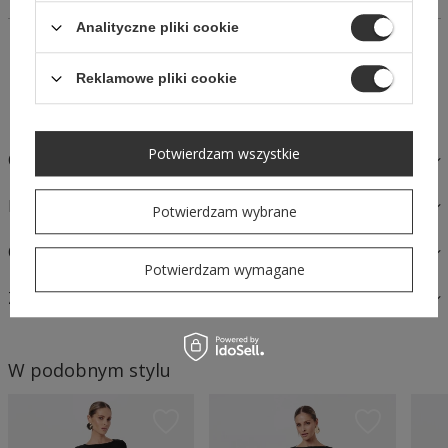
Analityczne pliki cookie
14 dni na łatwy zwrot
Kup Teraz, zapłać za 30 dni
Reklamowe pliki cookie
Bezpieczne zakupy
Potwierdzam wszystkie
OPIS
MATERIAŁY I PIELĘGNACJA
Potwierdzam wybrane
OPINIE
Potwierdzam wymagane
ZAPYTAJ O PRODUKT
W podobnym stylu