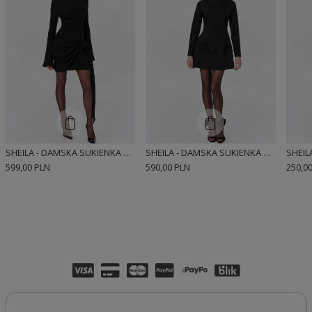
SHEILA - DAMSKA SUKIENKA CZARNA DZIANINOWA Z DŁUGIM ROZKLOSZOWANYM RĘKAWEM MINI 'BEATRICE'
SHEILA - DAMSKA SUKIENKA CZARNA MINI Z DŁUGIMI RĘKAWAMI 'NELINDA'
599,00 PLN
590,00 PLN
250,0