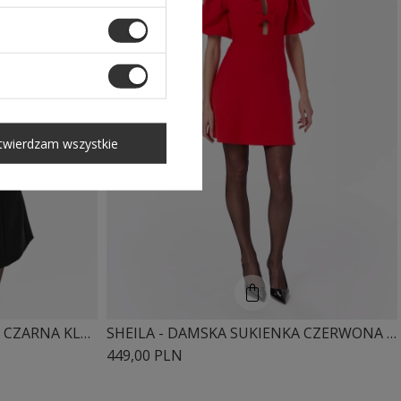
twierdzam wszystkie
SHEILA - DAMSKA SUKIENKA CZARNA KLASYCZNA Z OZDOBNYMI FALBANAMI 'CRYSTAL'
SHEILA - DAMSKA SUKIENKA CZERWONA Z KOKARDKAMI I BUFKAMI MINI 'VANESSA RED'
449,00 PLN