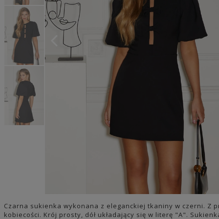
Czarna sukienka wykonana z eleganckiej tkaniny w czerni. Z p
kobiecości. Krój prosty, dół układający się w literę "A". Sukie