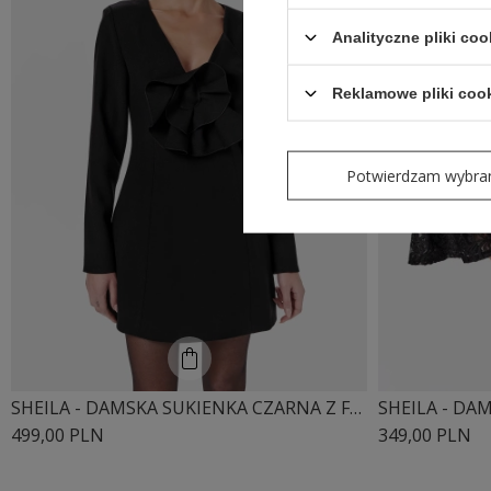
Analityczne pliki coo
Reklamowe pliki coo
Potwierdzam wybra
SHEILA - DAMSKA SUKIENKA CZARNA Z FALBANĄ MINI 'CYNTIA'
499,00 PLN
349,00 PLN