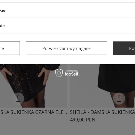
kie
kie
ne
Potwierdzam wymagane
Po
SHEILA - DAMSKA SUKIENKA CZARNA ELEGANCKA DOPASOWANA 'DIUNE'
499,00 PLN