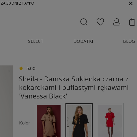
 ZA 30 DNI Z PAYPO
SELECT
DODATKI
BLOG
5.00
Sheila - Damska Sukienka czarna z
kokardkami i bufiastymi rękawami
'Vanessa Black'
Kolor