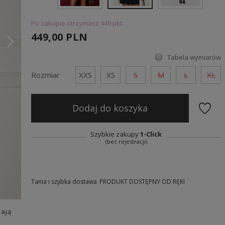
Po zakupie otrzymasz
449 pkt.
449,00 PLN
Tabela wymiarów
Rozmiar
XXS
XS
S
M
L
XL
Dodaj do koszyka
Szybkie zakupy
1-Click
(bez rejestracji)
Tania i szybka dostawa
PRODUKT DOSTĘPNY OD RĘKI
dają