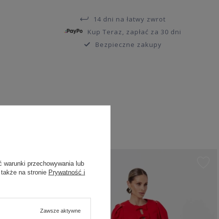
14 dni na łatwy zwrot
Kup Teraz, zapłać za 30 dni
Bezpieczne zakupy
ć warunki przechowywania lub
 także na stronie
Prywatność i
Zawsze aktywne