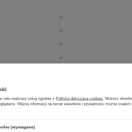
ość
w celu realizacji usług zgodnie z
Polityką dotyczącą cookies
. Możesz określi
eglądarce. Więcej informacji na temat warunków i prywatności można znaleźć
cookie (wymagane)