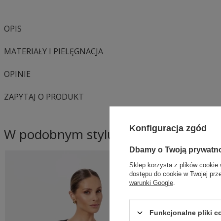
OPIS
MATERIAŁY I PIELĘGNACJA
OPINIE
ZAPYTAJ O PRODUKT
Konfiguracja zgód
W podobnym stylu
Dbamy o Twoją prywatn
Sklep korzysta z plików cookie 
dostępu do cookie w Twojej prz
warunki Google
.
Funkcjonalne pliki 