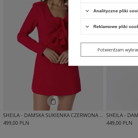
Analityczne pliki coo
Reklamowe pliki coo
Potwierdzam wybra
SHEILA - DAMSKA SUKIENKA CZERWONA Z FALBANAMI MINI 'CAROLLE'
499,00 PLN
449,00 PLN