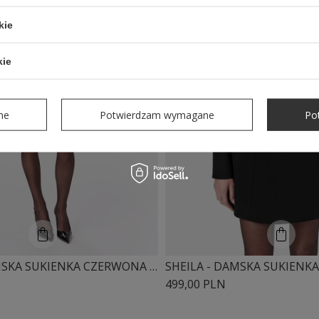
kie
kie
ne
Potwierdzam wymagane
Po
SHEILA - DAMSKA SUKIENKA CZERWONA Z KOKARDKAMI I BUFKAMI MINI 'VANESSA RED'
499,00 PLN