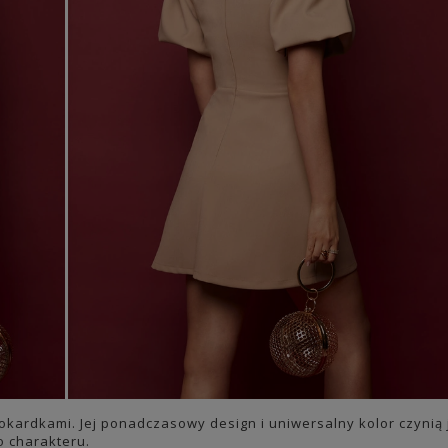
kokardkami. Jej ponadczasowy design i uniwersalny kolor czynią 
o charakteru.