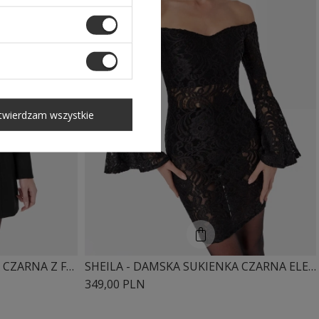
twierdzam wszystkie
SHEILA - DAMSKA SUKIENKA CZARNA Z FALBANĄ MINI 'CYNTIA'
SHEILA - DAMSKA SUKIENKA CZARNA ELEGANCKA DOPASOWANA 'DIUNE'
349,00 PLN