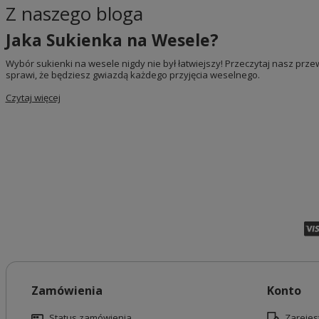
Z naszego bloga
Jaka Sukienka na Wesele?
Wybór sukienki na wesele nigdy nie był łatwiejszy! Przeczytaj nasz przew
sprawi, że będziesz gwiazdą każdego przyjęcia weselnego.
Czytaj więcej
Zamówienia
Konto
Status zamówienia
Zarejest