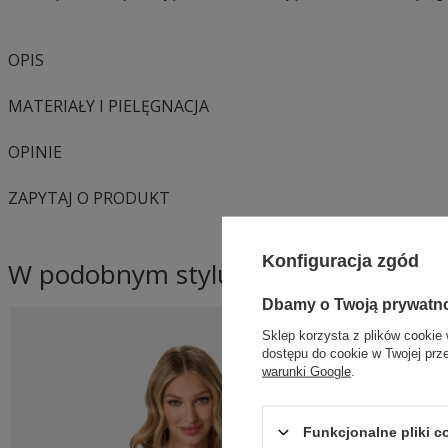
OPIS
MATERIAŁY I PIELĘGNACJA
OPINIE
ZAPYTAJ O PRODUKT
Konfiguracja zgód
W podobnym stylu
Dbamy o Twoją prywatn
Sklep korzysta z plików cookie 
dostępu do cookie w Twojej prz
warunki Google
.
Funkcjonalne pliki 