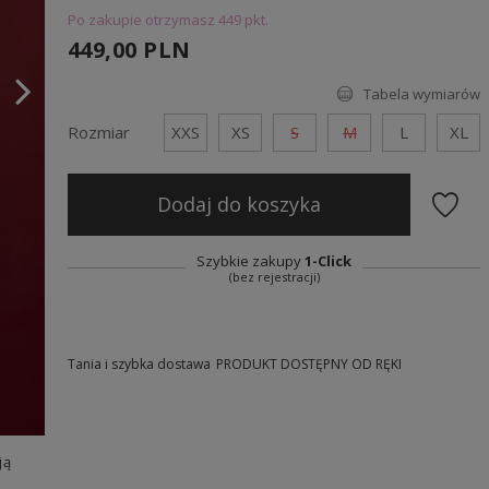
Po zakupie otrzymasz
449 pkt.
449,00 PLN
Tabela wymiarów
Rozmiar
XXS
XS
S
M
L
XL
Dodaj do koszyka
Szybkie zakupy
1-Click
(bez rejestracji)
Tania i szybka dostawa
PRODUKT DOSTĘPNY OD RĘKI
ją