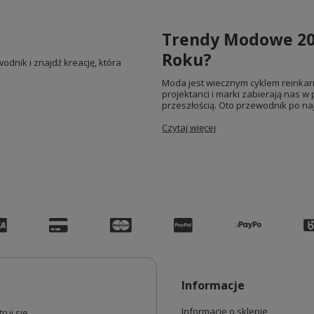
Trendy Modowe 20
Roku?
odnik i znajdź kreację, która
Moda jest wiecznym cyklem reinkarn
projektanci i marki zabierają nas w 
przeszłością. Oto przewodnik po na
Czytaj więcej
Informacje
Informacje o sklepie
ruj się