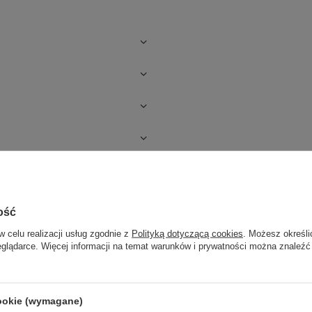
ość
w celu realizacji usług zgodnie z
Polityką dotyczącą cookies
. Możesz określi
eglądarce. Więcej informacji na temat warunków i prywatności można znaleźć
cookie (wymagane)