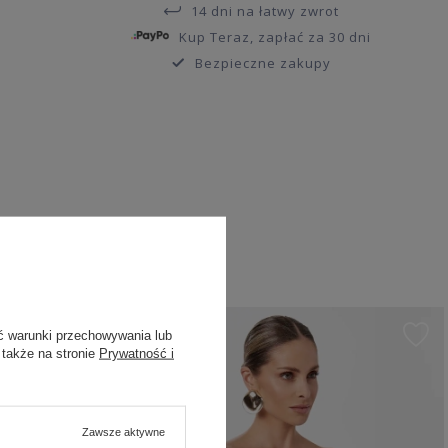
14 dni na łatwy zwrot
Kup Teraz, zapłać za 30 dni
Bezpieczne zakupy
ć warunki przechowywania lub
 także na stronie
Prywatność i
Zawsze aktywne