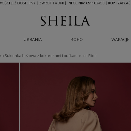
ŚCI JUŻ DOSTĘPNY | ZWROT 14 DNI | INFOLINIA: 691103450 | KUP I ZAPŁAĆ
UBRANIA
BOHO
WAKACJE
ka Sukienka beżowa z kokardkami i bufkami mini 'Eliot'