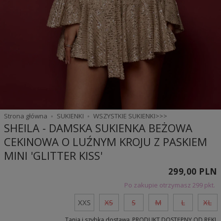
Strona główna
SUKIENKI
WSZYSTKIE SUKIENKI>>>
SHEILA - DAMSKA SUKIENKA BEŻOWA
CEKINOWA O LUŹNYM KROJU Z PASKIEM
MINI 'GLITTER KISS'
299,00 PLN
Po zakupie otrzymasz
299 pkt.
XXS
XS
S
M
L
XL
Tania i szybka dostawa
PRODUKT DOSTĘPNY OD RĘKI