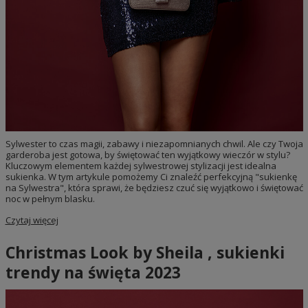
Sylwester to czas magii, zabawy i niezapomnianych chwil. Ale czy Twoja
garderoba jest gotowa, by świętować ten wyjątkowy wieczór w stylu?
Kluczowym elementem każdej sylwestrowej stylizacji jest idealna
sukienka. W tym artykule pomożemy Ci znaleźć perfekcyjną "sukienkę
na Sylwestra", która sprawi, że będziesz czuć się wyjątkowo i świętować
noc w pełnym blasku.
Czytaj więcej
Christmas Look by Sheila , sukienki
trendy na święta 2023