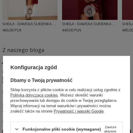
SHEILA - DAMSKA SUKIENKA BORDOWA ODSŁANIAJĄCA NOGĘ MIDI 'MORTIZ'
SHEILA - DAMSKA SUKIENKA CZERWONA CEKINOWA KOPERTOWA MINI 'HAZAR'
460,00 PLN
449,00 PLN
490,0
Z naszego bloga
Jaka Sukienka na Wesele?
Konfiguracja zgód
Wybór sukienki na wesele nigdy nie był łatwiejszy! Przeczytaj nasz
przewodnik i znajdź kreację, która sprawi, że będziesz gwiazdą
Dbamy o Twoją prywatność
każdego przyjęcia weselnego.
Sklep korzysta z plików cookie w celu realizacji usług zgodnie z
Czytaj więcej
Polityką dotyczącą cookies
. Możesz określić warunki
przechowywania lub dostępu do cookie w Twojej przeglądarce.
Sylwester wielkimi krokami - czy
Więcej informacji na temat warunków i prywatności można
znaleźć także na stronie
Prywatność i warunki Google
.
Twoja garderoba jest gotowa na tę
wyjątkową noc?
Zawsze
Funkcjonalne pliki cookie (wymagane)
aktywne