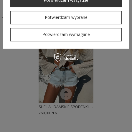
Potwierdzam wszystkie
Potwierdzam wybrane
W podobnym stylu
Potwierdzam wymagane
SHEILA - DAMSKIE SPODENKI POSTRZĘPIONE NIEBIESKIE 'XENIA'
260,00 PLN