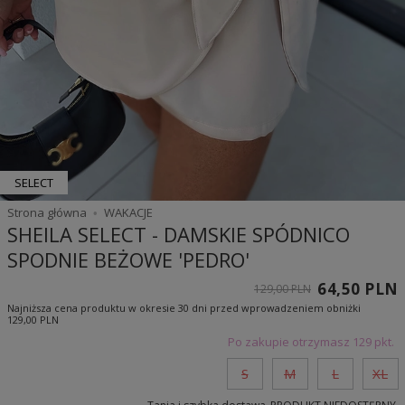
SELECT
Strona główna
WAKACJE
SHEILA SELECT - DAMSKIE SPÓDNICO
SPODNIE BEŻOWE 'PEDRO'
64,50 PLN
129,00 PLN
Najniższa cena produktu w okresie 30 dni przed wprowadzeniem obniżki
129,00 PLN
Po zakupie otrzymasz
129 pkt.
S
M
L
XL