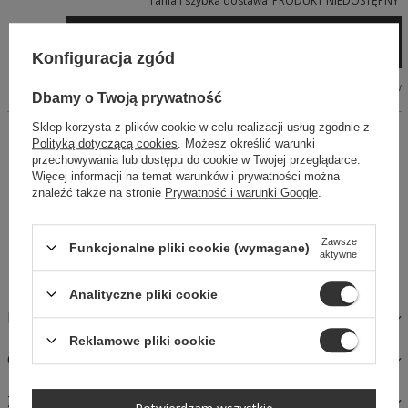
Tania i szybka dostawa
PRODUKT NIEDOSTĘPNY
Dodaj do koszyka
Konfiguracja zgód
Tabela wymiarów
Dbamy o Twoją prywatność
Sklep korzysta z plików cookie w celu realizacji usług zgodnie z
Spódnico - spodenki w kolorze beżowym wiązane z przodu. Z
Polityką dotyczącą cookies
. Możesz określić warunki
tyłu spodenki. Długość 45 cm. Lekki materiał sprawia , że
przechowywania lub dostępu do cookie w Twojej przeglądarce.
spódniczka świetnie się układa.
Więcej informacji na temat warunków i prywatności można
znaleźć także na stronie
Prywatność i warunki Google
.
14 dni na łatwy zwrot
Kup Teraz, zapłać za 30 dni
Zawsze
Funkcjonalne pliki cookie (wymagane)
aktywne
Bezpieczne zakupy
Analityczne pliki cookie
MATERIAŁY I PIELĘGNACJA
Reklamowe pliki cookie
OPINIE
ZAPYTAJ O PRODUKT