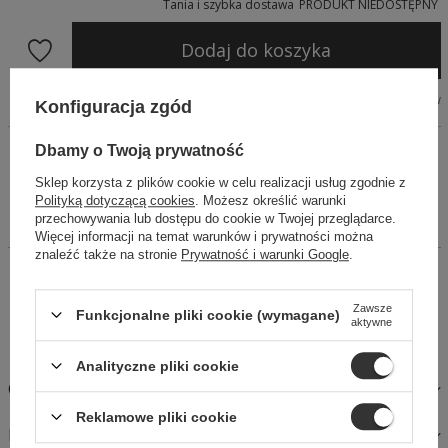
Tania i szybka dostawa
PRODUKT NIEDOSTĘPNY
Dodaj do koszyka
Tabela wymiarów
Konfiguracja zgód
Dwuczęściowy komplet z haftowanej tkaniny, w kolorze
Dbamy o Twoją prywatność
białym. Rękaw 3/4, top wykończony jest gumką, tył bluzki
Sklep korzysta z plików cookie w celu realizacji usług zgodnie z
zapinany na guziki oraz dodatkowo wiązany. Spódniczka o
Polityką dotyczącą cookies
. Możesz określić warunki
prostym kroju, zapinana na zamek, po bokach ma wszyte
przechowywania lub dostępu do cookie w Twojej przeglądarce.
gumki.
Więcej informacji na temat warunków i prywatności można
znaleźć także na stronie
Prywatność i warunki Google
.
14 dni na łatwy zwrot
Kup Teraz, zapłać za 30 dni
Zawsze
Funkcjonalne pliki cookie (wymagane)
aktywne
Bezpieczne zakupy
Analityczne pliki cookie
OPIS
Reklamowe pliki cookie
MATERIAŁY I PIELĘGNACJA