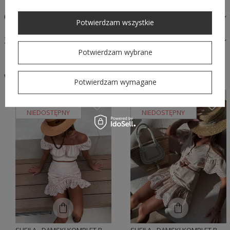
OPINIE
Potwierdzam wszystkie
ZAPYTAJ O PRODUKT
Potwierdzam wybrane
W podobnym stylu
Potwierdzam wymagane
CHWILOWO
CHWILOWO
NIEDOSTĘPNY
NIEDOSTĘPNY