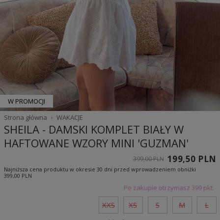
W PROMOCJI
Strona główna
WAKACJE
SHEILA - DAMSKI KOMPLET BIAŁY W
HAFTOWANE WZORY MINI 'GUZMAN'
199,50 PLN
399,00 PLN
Najniższa cena produktu w okresie 30 dni przed wprowadzeniem obniżki
399,00 PLN
Po zakupie otrzymasz
399 pkt.
XXS
XS
S
M
L