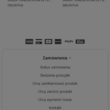
SHEILA - DAMSKI KOMPLET BEŻOWY Z HAFTOWANEJ TKANINY 'STUMBLIN'
SHEILA - DAMSKI KOMPLET BEŻOWY Z BAWEŁNY ZE SPÓDNICZKĄ HAFTOWANY 'BIZZE'
299,00 PLN
380,00 PLN
Zamówienia
Status zamówienia
Śledzenie przesyłki
Chcę zareklamować produkt
Chcę zwrócić produkt
Chcę wymienić towar
Kontakt