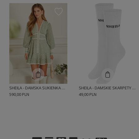
SHEILA - DAMSKA SUKIENKA ZIELONA/MIĘTOWA Z KORONKOWYMI TAŚMAMI COTTAGECORE MINI 'MAURA'
SHEILA - DAMSKIE SKARPETY UNISEX BIAŁO/CZARNE Z LOGO
590,00 PLN
49,00 PLN