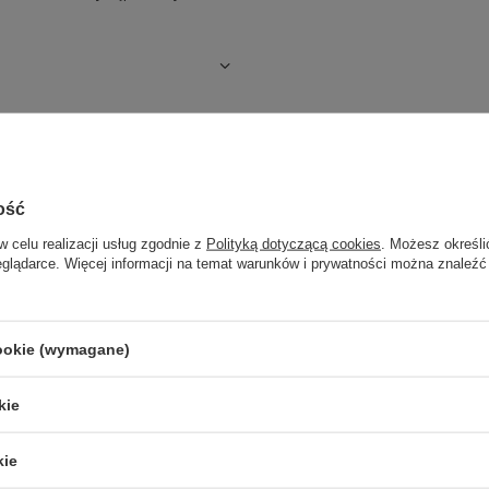
ość
w celu realizacji usług zgodnie z
Polityką dotyczącą cookies
. Możesz określi
eglądarce. Więcej informacji na temat warunków i prywatności można znaleźć
cookie (wymagane)
NASZ BESTSELLER
kie
kie