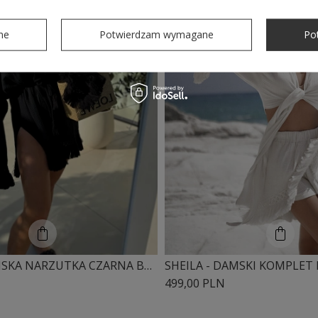
ne
Potwierdzam wymagane
Po
SHEILA - DAMSKA NARZUTKA CZARNA BAWEŁNIANA Z FRĘDZLAMI BOHO 'ZAMBEZI BLACK'
499,00 PLN