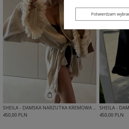
Potwierdzam wybra
SHEILA - DAMSKA NARZUTKA KREMOWA Z FRĘDZLAMI BOHO 'ZAMBEZI'
450,00 PLN
450,00 PLN