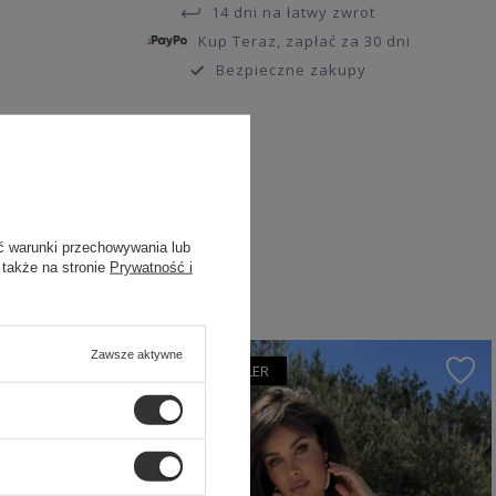
14 dni na łatwy zwrot
Kup Teraz, zapłać za 30 dni
Bezpieczne zakupy
ć warunki przechowywania lub
 także na stronie
Prywatność i
Zawsze aktywne
NASZ BESTSELLER