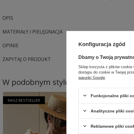
OPIS
MATERIAŁY I PIELĘGNACJA
Konfiguracja zgód
OPINIE
Dbamy o Twoją prywatn
ZAPYTAJ O PRODUKT
Sklep korzysta z plików cookie 
dostępu do cookie w Twojej prz
warunki Google
.
W podobnym stylu
Funkcjonalne pliki 
NASZ BESTSELLER
Analityczne pliki coo
Reklamowe pliki coo