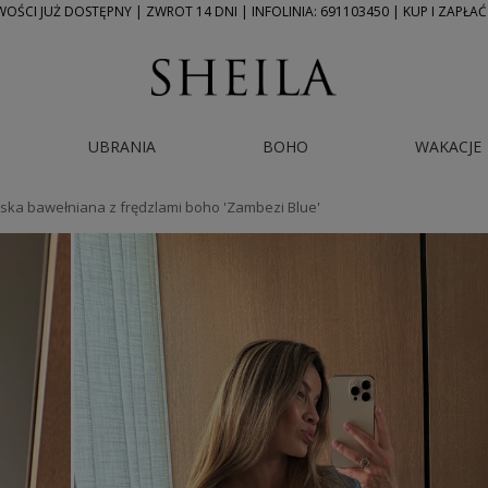
ŚCI JUŻ DOSTĘPNY | ZWROT 14 DNI | INFOLINIA: 691103450 | KUP I ZAPŁAĆ
UBRANIA
BOHO
WAKACJE
ska bawełniana z frędzlami boho 'Zambezi Blue'