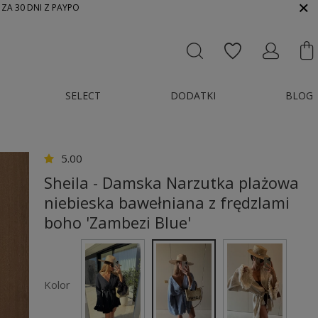
 ZA 30 DNI Z PAYPO
SELECT
DODATKI
BLOG
5.00
Sheila - Damska Narzutka plażowa
niebieska bawełniana z frędzlami
boho 'Zambezi Blue'
Kolor