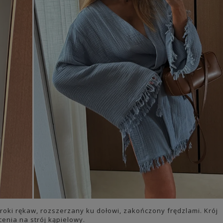
eroki rękaw, rozszerzany ku dołowi, zakończony frędzlami. Krój
cenia na strój kąpielowy.