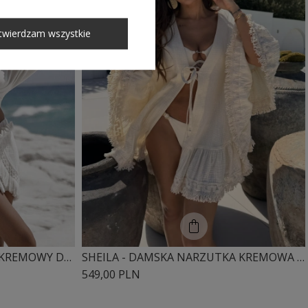
twierdzam wszystkie
SHEILA - DAMSKI KOMPLET KREMOWY DWUCZĘŚCIOWY Z FRĘDZLAMI DŁUGIM RĘKAWEM BOHO 'ODETTE'
SHEILA - DAMSKA NARZUTKA KREMOWA Z FRĘDZLAMI BOHO 'MUSSE'
549,00 PLN