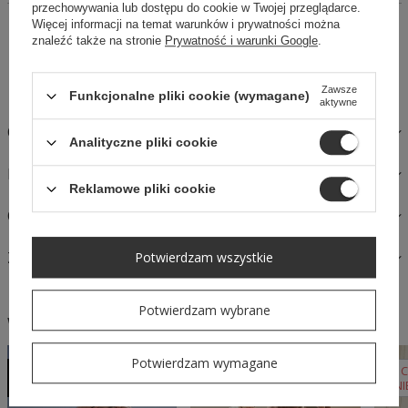
przechowywania lub dostępu do cookie w Twojej przeglądarce.
Więcej informacji na temat warunków i prywatności można
14 dni na łatwy zwrot
znaleźć także na stronie
Prywatność i warunki Google
.
Kup Teraz, zapłać za 30 dni
Bezpieczne zakupy
Zawsze
Funkcjonalne pliki cookie (wymagane)
aktywne
OPIS
Analityczne pliki cookie
MATERIAŁY I PIELĘGNACJA
Reklamowe pliki cookie
OPINIE
ZAPYTAJ O PRODUKT
Potwierdzam wszystkie
Potwierdzam wybrane
W podobnym stylu
Potwierdzam wymagane
NASZ
NASZ
BESTSELLER
BESTSELLER
N