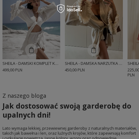
SHEILA - DAMSKI KOMPLET KREMOWY DWUCZĘŚCIOWY Z FRĘDZLAMI DŁUGIM RĘKAWEM BOHO 'ODETTE'
SHEILA - DAMSKA NARZUTKA KREMOWA Z FRĘDZLAMI BOHO 'ZAMBEZI'
499,00 PLN
450,00 PLN
225,0
PLN
Z naszego bloga
Jak dostosować swoją garderobę do
upalnych dni!
Lato wymaga lekkiej, przewiewnej garderoby z naturalnych materiałów,
takich jak bawełna i len, oraz luźnych krojów, które zapewniają komfort
i cyrkulację powietrza. Jasne kolory, wzory oraz odpowiednie