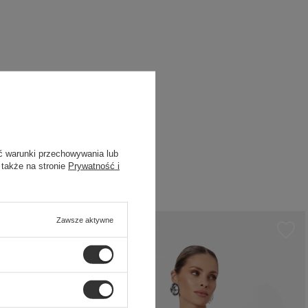
ć warunki przechowywania lub
 także na stronie
Prywatność i
Zawsze aktywne
POLECANY