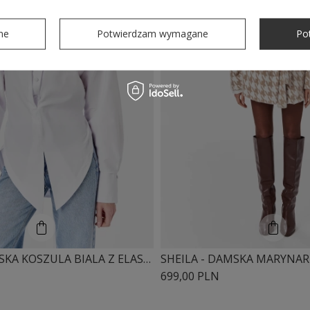
ne
Potwierdzam wymagane
Po
SHEILA -DAMSKA KOSZULA BIALA Z ELASTANEM I PODUSZKAMI 'HARTLEY WHITE'
699,00 PLN