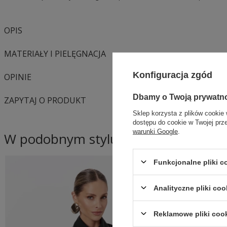
OPIS
MATERIAŁY I PIELĘGNACJA
Konfiguracja zgód
OPINIE
Dbamy o Twoją prywatn
ZAPYTAJ O PRODUKT
Sklep korzysta z plików cookie 
dostępu do cookie w Twojej prz
warunki Google
.
W podobnym stylu
Funkcjonalne pliki 
NASZ BESTSEL
Analityczne pliki coo
Reklamowe pliki coo