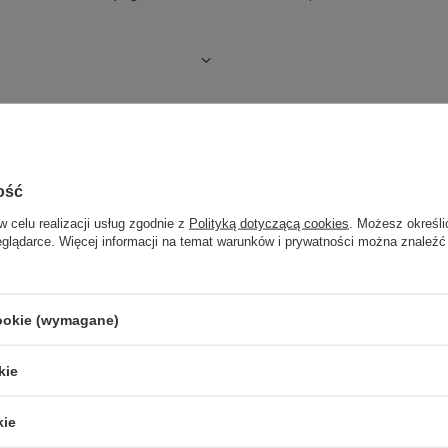
ość
w celu realizacji usług zgodnie z
Polityką dotyczącą cookies
. Możesz określi
eglądarce. Więcej informacji na temat warunków i prywatności można znaleźć
cookie (wymagane)
LER
CHWILOWO NIEDOSTĘPNY
kie
kie