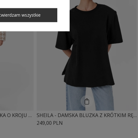
twierdzam wszystkie
SHEILA - DAMSKA MARYNARKA O KROJU OVERSIZE 'MARNAY'
SHEILA - DAMSKA BLUZKA Z KRÓTKIM RĘKAWEM CZARNA Z ODPINANYMI PODUSZKAMI 'COPERNI'
249,00 PLN