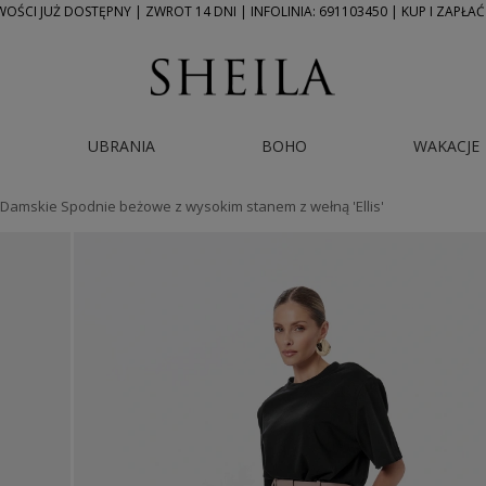
ŚCI JUŻ DOSTĘPNY | ZWROT 14 DNI | INFOLINIA: 691103450 | KUP I ZAPŁAĆ
UBRANIA
BOHO
WAKACJE
- Damskie Spodnie beżowe z wysokim stanem z wełną 'Ellis'