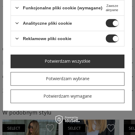
Zawsze
Funkcjonalne pliki cookie (wymagane)
aktywne
14 dni na łatwy zwrot
Kup Teraz, zapłać za 30 dni
Analityczne pliki cookie
Bezpieczne zakupy
Reklamowe pliki cookie
OPIS
Potwierdzam wszystkie
MATERIAŁY I PIELĘGNACJA
OPINIE
Potwierdzam wybrane
ZAPYTAJ O PRODUKT
Potwierdzam wymagane
W podobnym stylu
SELECT
SELECT
SE