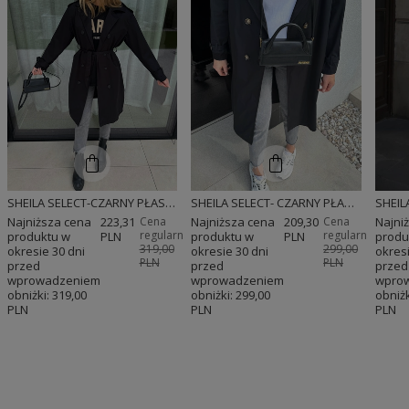
SHEILA SELECT-CZARNY PŁASZCZ 'BONNIE'
SHEILA SELECT- CZARNY PŁASZCZ 'BILLIE'
Najniższa cena
223,31
Cena
Najniższa cena
209,30
Cena
Najni
regularna:
regularna:
produktu w
PLN
produktu w
PLN
produ
319,00
299,00
okresie 30 dni
okresie 30 dni
okresi
PLN
PLN
przed
przed
przed
wprowadzeniem
wprowadzeniem
wpro
obniżki:
319,00
obniżki:
299,00
obniżk
PLN
PLN
PLN