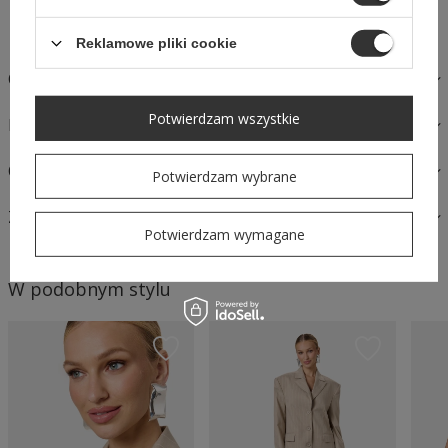
Bezpieczne zakupy
Reklamowe pliki cookie
OPIS
Potwierdzam wszystkie
MATERIAŁY I PIELĘGNACJA
OPINIE
Potwierdzam wybrane
ZAPYTAJ O PRODUKT
Potwierdzam wymagane
W podobnym stylu