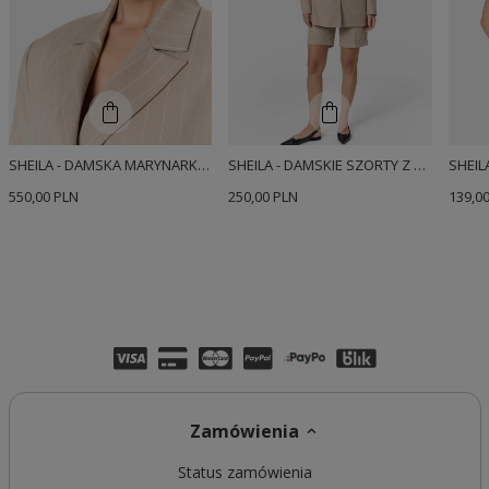
SHEILA - DAMSKA MARYNARKA Z POSZERZANĄ LINIĄ RAMION BEŻOWA 'OTIS'
SHEILA - DAMSKIE SZORTY Z GARNITUROWEJ TKANINY BEŻOWE 'OTIS'
550,00 PLN
250,00 PLN
139,0
Zamówienia
Status zamówienia