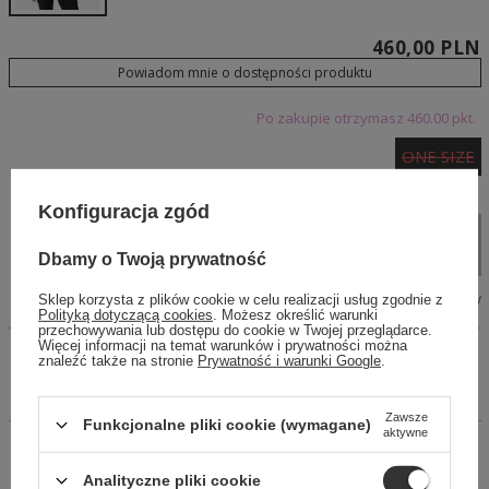
460,00 PLN
Powiadom mnie o dostępności produktu
Po zakupie otrzymasz
460.00 pkt.
ONE SIZE
PRODUKT NIEDOSTĘPNY
Konfiguracja zgód
Dodaj do koszyka
Dbamy o Twoją prywatność
Tabela wymiarów
Sklep korzysta z plików cookie w celu realizacji usług zgodnie z
Polityką dotyczącą cookies
. Możesz określić warunki
przechowywania lub dostępu do cookie w Twojej przeglądarce.
Więcej informacji na temat warunków i prywatności można
Wyjątkowa marynarka wykonana z przyjemnej tkaniny. Długi
znaleźć także na stronie
Prywatność i warunki Google
.
rękaw, klasyczny kołnierz. Ozdobna imitacja kieszeni na
piersi.
Zawsze
Funkcjonalne pliki cookie (wymagane)
aktywne
14 dni na łatwy zwrot
Kup Teraz, zapłać za 30 dni
Analityczne pliki cookie