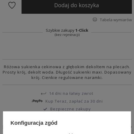
Dodaj do koszyka
Tabela wymiarów
Szybkie zakupy
1-Click
(bez rejestracji)
Różowa sukienka cekinowa z głębokim dekoltem na plecach.
Prosty krój, dekolt woda. Długość sukienki maxi. Dopasowany
krój. Cienkie regulowane naramki.
14 dni na łatwy zwrot
Kup Teraz, zapłać za 30 dni
Bezpieczne zakupy
Konfiguracja zgód
MATERIAŁY I PIELĘGNACJA