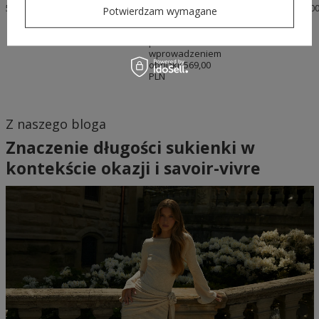
599,00 PLN
Najniższa cena
398,30
Cena
699,0
Potwierdzam wymagane
regularna:
produktu w
PLN
569,00
okresie 30 dni
PLN
przed
wprowadzeniem
obniżki:
569,00
PLN
Z naszego bloga
Znaczenie długości sukienki w
kontekście okazji i savoir-vivre