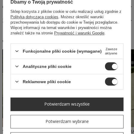
Dbamy o Twoją prywatność
OPINIE
Sklep korzysta z plików cookie w celu realizacji usług zgodnie z
Polityką dotyczącą cookies
. Możesz określić warunki
ZAPYTAJ O PRODUKT
przechowywania lub dostępu do cookie w Twojej przeglądarce.
Więcej informacji na temat warunków i prywatności można
znaleźć także na stronie
Prywatność i warunki Google
.
W podobnym stylu
Zawsze
Funkcjonalne pliki cookie (wymagane)
aktywne
W PROMOCJI
B
Analityczne pliki cookie
Reklamowe pliki cookie
Potwierdzam wszystkie
Potwierdzam wybrane
SHEILA - DAMSKI KOMPLET RÓŻOWY GORSETOWY ZE SPÓDNICĄ MIDI 'LEISURE'
SHEILA - DAMSKA SUKIENKA OŁÓWKOWA PUDROWY RÓŹ MIDI 'JASMINE'