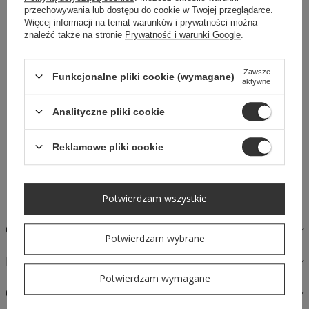
(bez rejestracji)
przechowywania lub dostępu do cookie w Twojej przeglądarce.
Więcej informacji na temat warunków i prywatności można
znaleźć także na stronie
Prywatność i warunki Google
.
Zawsze
Funkcjonalne pliki cookie (wymagane)
Sukienka w kolorze beżowym w czarne groszki, długości mini
aktywne
z eleganckiej tkaniny. Koszulowy krój, kryty zamek z boku.
Gumka w zakończeniu rękawka. Dekolt w szpic. Krój bombki.
Analityczne pliki cookie
Dopasowana w talii.
Reklamowe pliki cookie
14 dni na łatwy zwrot
Kup Teraz, zapłać za 30 dni
Bezpieczne zakupy
Potwierdzam wszystkie
OPIS
Potwierdzam wybrane
MATERIAŁY I PIELĘGNACJA
Potwierdzam wymagane
OPINIE