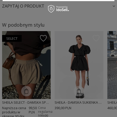
ZAPYTAJ O PRODUKT
W podobnym stylu
SELECT
SHEILA SELECT - DAMSKA SPÓDNICZKA BEŻOWA BOMBKA 'EVIA'
SHEILA - DAMSKA SUKIENKA CZARNA O KROJU BOMBKI KOSZULOWA MINI 'MUNRE'
Najniższa cena
99,50
Cena
390,00 PLN
460,0
regularna:
produktu w
PLN
199,00
okresie 30 dni