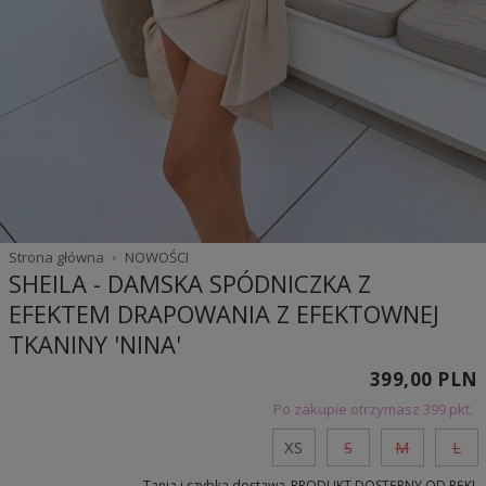
Strona główna
NOWOŚCI
SHEILA - DAMSKA SPÓDNICZKA Z
EFEKTEM DRAPOWANIA Z EFEKTOWNEJ
TKANINY 'NINA'
399,00 PLN
Po zakupie otrzymasz
399 pkt.
XS
S
M
L
Tania i szybka dostawa
PRODUKT DOSTĘPNY OD RĘKI