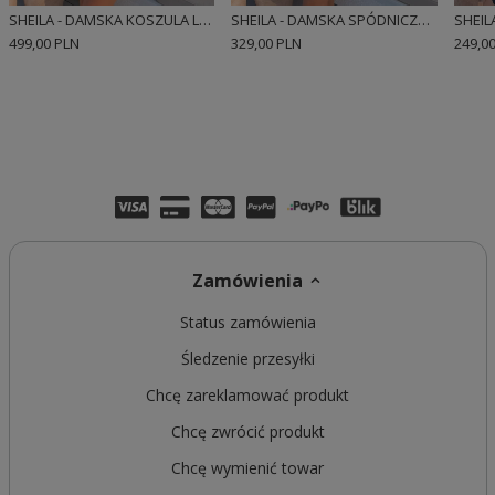
SHEILA - DAMSKA KOSZULA LNIANA Z DŁUGIM RĘKAWEM 'BOE'
SHEILA - DAMSKA SPÓDNICZKA LNIANA O REGULARNYM KROJU 'MUNDIE'
499,00 PLN
329,00 PLN
249,0
Zamówienia
Status zamówienia
Śledzenie przesyłki
Chcę zareklamować produkt
Chcę zwrócić produkt
Chcę wymienić towar