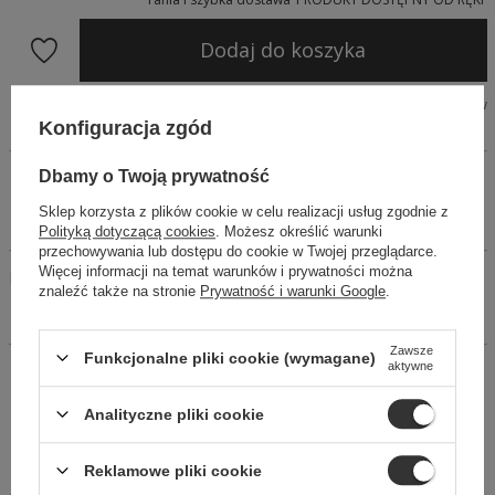
Dodaj do koszyka
Tabela wymiarów
Konfiguracja zgód
Szybkie zakupy
1-Click
(bez rejestracji)
Dbamy o Twoją prywatność
Sklep korzysta z plików cookie w celu realizacji usług zgodnie z
Polityką dotyczącą cookies
. Możesz określić warunki
przechowywania lub dostępu do cookie w Twojej przeglądarce.
Więcej informacji na temat warunków i prywatności można
Dopasowana mini z drapowaniem. Charakteryzują ją zakładki
znaleźć także na stronie
Prywatność i warunki Google
.
na wysokości biode. Z tyłu kryty zamek.
Wykonana z lekkiej bawełny z dodatkiem elastanu.
Zawsze
Funkcjonalne pliki cookie (wymagane)
aktywne
14 dni na łatwy zwrot
Kup Teraz, zapłać za 30 dni
Analityczne pliki cookie
Bezpieczne zakupy
Reklamowe pliki cookie