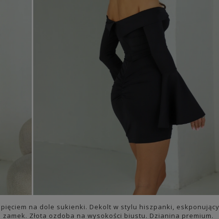
ięciem na dole sukienki. Dekolt w stylu hiszpanki, eskponując
a zamek. Złota ozdoba na wysokości biustu. Dzianina premium.