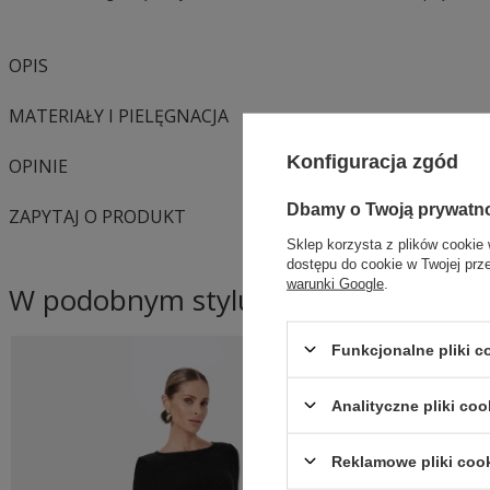
OPIS
MATERIAŁY I PIELĘGNACJA
Konfiguracja zgód
OPINIE
Dbamy o Twoją prywatn
ZAPYTAJ O PRODUKT
Sklep korzysta z plików cookie 
dostępu do cookie w Twojej prz
warunki Google
.
W podobnym stylu
Funkcjonalne pliki 
Analityczne pliki coo
Reklamowe pliki coo