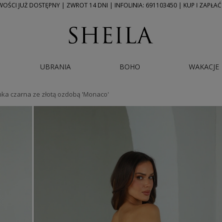
ŚCI JUŻ DOSTĘPNY | ZWROT 14 DNI | INFOLINIA: 691103450 | KUP I ZAPŁAĆ
UBRANIA
BOHO
WAKACJE
nka czarna ze złotą ozdobą 'Monaco'