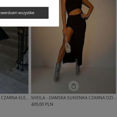
twierdzam wszystkie
SHEILA - DAMSKA SUKIENKA CZARNA ELEGANCKA DOPASOWANA 'DASTI'
SHEILA - DAMSKA SUKIENKA CZARNA DZIANINOWA Z ODKRYTYM BRZUCHEM I WYCIĘCIEM NA NOGĘ MAXI 'COLLIE'
439,00 PLN