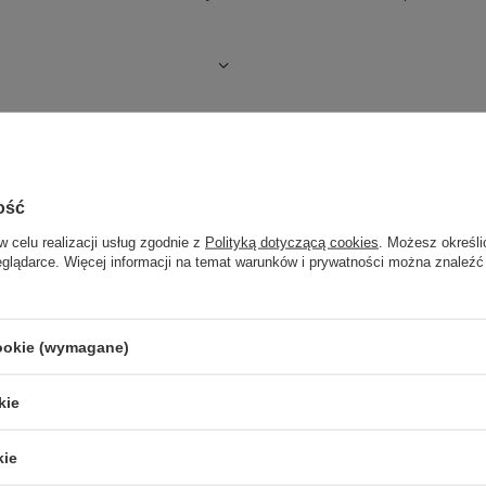
ość
w celu realizacji usług zgodnie z
Polityką dotyczącą cookies
. Możesz określi
eglądarce. Więcej informacji na temat warunków i prywatności można znaleźć
cookie (wymagane)
NASZ BESTSELLER
kie
kie