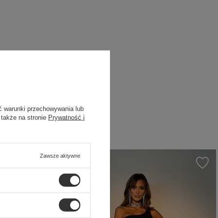
ć warunki przechowywania lub
 także na stronie
Prywatność i
Zawsze aktywne