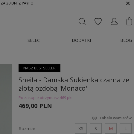
 ZA 30 DNI Z PAYPO
SELECT
DODATKI
BLOG
NASZ BESTSELLER
Sheila - Damska Sukienka czarna ze
złotą ozdobą 'Monaco'
Po zakupie otrzymasz
469 pkt.
469,00 PLN
Tabela wymiarów
Rozmiar
XS
S
M
L