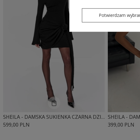
Potwierdzam wybra
SHEILA - DAMSKA SUKIENKA CZARNA DZIANINOWA Z DŁUGIM ROZKLOSZOWANYM RĘKAWEM MINI 'BEATRICE'
599,00 PLN
399,00 PLN