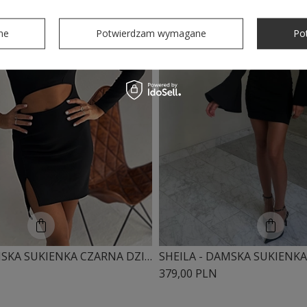
ne
Potwierdzam wymagane
Po
SHEILA - DAMSKA SUKIENKA CZARNA DZIANINOWA Z WYCIĘCIEM NA BRZUCHU MINI 'ANDA'
379,00 PLN