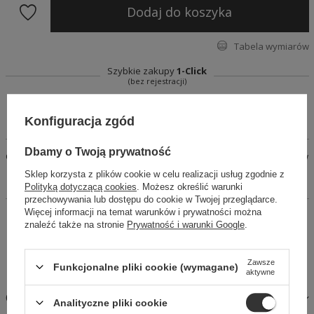
Dodaj do koszyka
Tabela wymiarów
Szybkie zakupy
1-Click
(bez rejestracji)
Konfiguracja zgód
Dbamy o Twoją prywatność
Casualowe spodnie w odcieniu pudrowego różu. Luźny krój, w
pasie guma, dół spodni zakończony gumą. Z naszą bluzą
Sklep korzysta z plików cookie w celu realizacji usług zgodnie z
Stacy stworzysz zestaw.
Polityką dotyczącą cookies
. Możesz określić warunki
przechowywania lub dostępu do cookie w Twojej przeglądarce.
Więcej informacji na temat warunków i prywatności można
14 dni na łatwy zwrot
znaleźć także na stronie
Prywatność i warunki Google
.
Kup Teraz, zapłać za 30 dni
Bezpieczne zakupy
Zawsze
Funkcjonalne pliki cookie (wymagane)
aktywne
OPIS
Analityczne pliki cookie