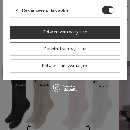
MATERIAŁY I PIELĘGNACJA
Reklamowe pliki cookie
OPINIE
Potwierdzam wszystkie
ZAPYTAJ O PRODUKT
Potwierdzam wybrane
W podobnym stylu
Potwierdzam wymagane
CHWILOWO
NIEDOSTĘPNY