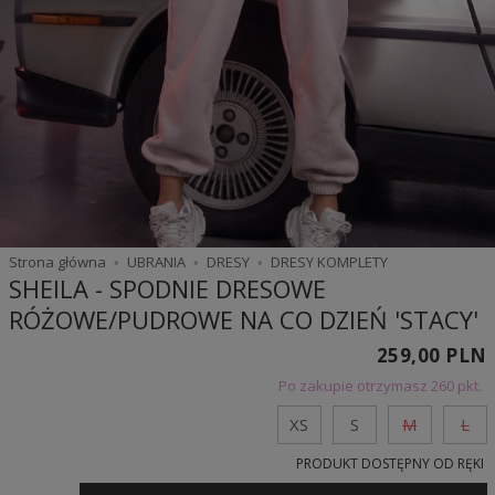
Strona główna
UBRANIA
DRESY
DRESY KOMPLETY
SHEILA - SPODNIE DRESOWE
RÓŻOWE/PUDROWE NA CO DZIEŃ 'STACY'
259,00 PLN
Po zakupie otrzymasz
260 pkt.
XS
S
M
L
PRODUKT DOSTĘPNY OD RĘKI