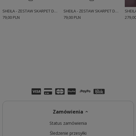
SHEILA - ZESTAW SKARPET DAMSKICH UNISEX 2 PAK Z LOGO
SHEILA - ZESTAW SKARPET DAMSKICH UNISEX 2 PAK Z LOGO BIEL I RÓŻ
79,00 PLN
79,00 PLN
279,0
Zamówienia
Status zamówienia
Śledzenie przesyłki