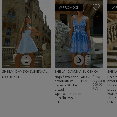
W PROMOCJI
W 
SHEILA - DAMSKA SUKIENKA GORSETOWA NIEBIESKA MINI 'BELLE'
SHEILA - DAMSKA SUKIENKA NIEBIESKA W KWIATY Z PRZEZROCZYSTYMI ELEMENTAMI MINI 'AMBRE'
699,00 PLN
Najniższa cena
489,29
Cena
Najni
regularna:
produktu w
PLN
produ
699,00
okresie 30 dni
okresi
PLN
przed
przed
wprowadzeniem
wpro
obniżki:
699,00
obniżk
PLN
PLN