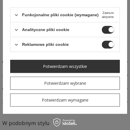
z eleganckiej tkaniny. Model zapinany na kryty zamek z tyłu.
Subtelne róże na przodzie nadają całości klasy i
Zawsze
wyrafinowania.
Funkcjonalne pliki cookie (wymagane)
aktywne
14 dni na łatwy zwrot
Analityczne pliki cookie
Kup Teraz, zapłać za 30 dni
Bezpieczne zakupy
Reklamowe pliki cookie
OPIS
Potwierdzam wszystkie
MATERIAŁY I PIELĘGNACJA
Potwierdzam wybrane
OPINIE
Potwierdzam wymagane
ZAPYTAJ O PRODUKT
W podobnym stylu