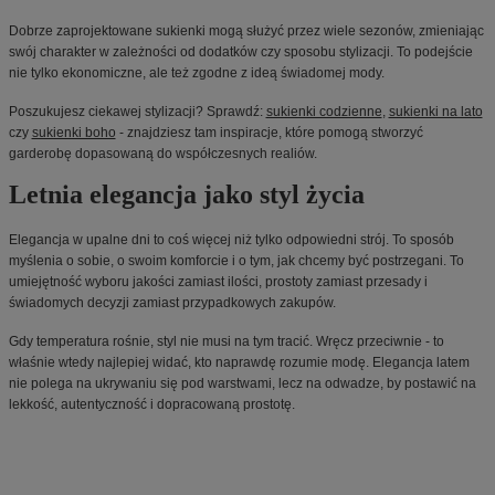
Dobrze zaprojektowane sukienki mogą służyć przez wiele sezonów, zmieniając
swój charakter w zależności od dodatków czy sposobu stylizacji. To podejście
nie tylko ekonomiczne, ale też zgodne z ideą świadomej mody.
Poszukujesz ciekawej stylizacji? Sprawdź:
sukienki codzienne
,
sukienki na lato
czy
sukienki boho
- znajdziesz tam inspiracje, które pomogą stworzyć
garderobę dopasowaną do współczesnych realiów.
Letnia elegancja jako styl życia
Elegancja w upalne dni to coś więcej niż tylko odpowiedni strój. To sposób
myślenia o sobie, o swoim komforcie i o tym, jak chcemy być postrzegani. To
umiejętność wyboru jakości zamiast ilości, prostoty zamiast przesady i
świadomych decyzji zamiast przypadkowych zakupów.
Gdy temperatura rośnie, styl nie musi na tym tracić. Wręcz przeciwnie - to
właśnie wtedy najlepiej widać, kto naprawdę rozumie modę. Elegancja latem
nie polega na ukrywaniu się pod warstwami, lecz na odwadze, by postawić na
lekkość, autentyczność i dopracowaną prostotę.