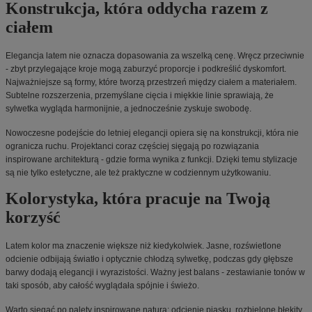
Konstrukcja, która oddycha razem z
ciałem
Elegancja latem nie oznacza dopasowania za wszelką cenę. Wręcz przeciwnie
- zbyt przylegające kroje mogą zaburzyć proporcje i podkreślić dyskomfort.
Najważniejsze są formy, które tworzą przestrzeń między ciałem a materiałem.
Subtelne rozszerzenia, przemyślane cięcia i miękkie linie sprawiają, że
sylwetka wygląda harmonijnie, a jednocześnie zyskuje swobodę.
Nowoczesne podejście do letniej elegancji opiera się na konstrukcji, która nie
ogranicza ruchu. Projektanci coraz częściej sięgają po rozwiązania
inspirowane architekturą - gdzie forma wynika z funkcji. Dzięki temu stylizacje
są nie tylko estetyczne, ale też praktyczne w codziennym użytkowaniu.
Kolorystyka, która pracuje na Twoją
korzyść
Latem kolor ma znaczenie większe niż kiedykolwiek. Jasne, rozświetlone
odcienie odbijają światło i optycznie chłodzą sylwetkę, podczas gdy głębsze
barwy dodają elegancji i wyrazistości. Ważny jest balans - zestawianie tonów w
taki sposób, aby całość wyglądała spójnie i świeżo.
Warto sięgać po palety inspirowane naturą: odcienie piasku, rozbielone błękity,