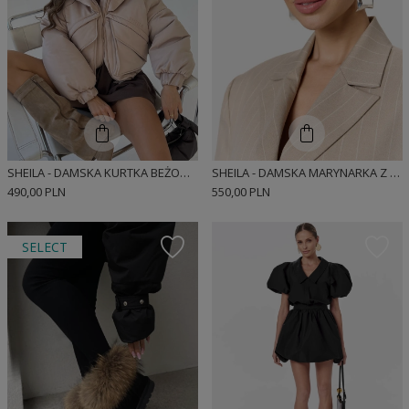
SHEILA - DAMSKA KURTKA BEŻOWA OCIEPLANA Z KIESZENIAMI 'ELVI'
SHEILA - DAMSKA MARYNARKA Z POSZERZANĄ LINIĄ RAMION BEŻOWA 'OTIS'
490,00 PLN
550,00 PLN
SELECT