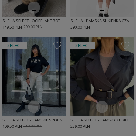
SHEILA SELECT - OCIEPLANE BOTKI ZIMOWE DAMSKIE CZARNE 'NESTOR BLACK'
SHEILA - DAMSKA SUKIENKA CZARNA O KROJU BOMBKI KOSZULOWA MINI 'MUNRE'
149,50 PLN
299,00 PLN
390,00 PLN
SELECT
SELECT
SHEILA SELECT - DAMSKIE SPODNIE BOJÓWKI BEŻOWE 'TORI BEIGE'
SHEILA SELECT - DAMSKA KURKTA CZARNA PARKA 'DEMI'
109,50 PLN
219,00 PLN
259,00 PLN