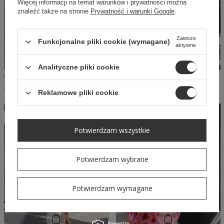
Więcej informacji na temat warunków i prywatności można
znaleźć także na stronie
Prywatność i warunki Google
.
Zawsze
Funkcjonalne pliki cookie (wymagane)
aktywne
Analityczne pliki cookie
SHEILA - DAMSKA SUKIENKA CZARNA ELEGANCKA DOPASOWANA 'DASTI'
SHEILA SELECT - DAMSKA SPÓDNICA BEŻOWA 'VERA'
379,00 PLN
59,50 PLN
119,00 PLN
Reklamowe pliki cookie
SELECT
Potwierdzam wszystkie
Potwierdzam wybrane
Potwierdzam wymagane