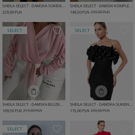
SHEILA SELECT - DAMSKA SUKIENKA RÓŻOWA NA NARAMKACH MINI 'LLIANA PINK'
SHEILA SELECT - DAMSKI KOMPLET SZARY PRĄŻEK 'NORTH'
229,00 PLN
149,50 PLN
299,00 PLN
SELECT
SELECT
SHEILA SELECT - DAMSKA BLUZKA RÓŻOWA Z WIĄZANIEM 'KEYSHA PINK'
SHEILA SELECT - DAMSKA SUKIENKA CZARNA MINI 'GABRIELLA BLACK'
109,50 PLN
219,00 PLN
115,00 PLN
230,00 PLN
SELECT