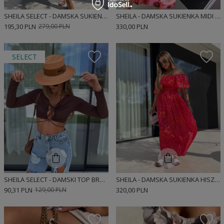
SHEILA SELECT - DAMSKA SUKIENKA BEŻOWA AŻUROWA Z GUMĄ W PASIE 'AFRODYTA'
SHEILA - DAMSKA SUKIENKA MIDI RÓŻOWA W RÓŻE 'CHRISTINE'
195,30 PLN
279,00 PLN
330,00 PLN
SELECT
SHEILA SELECT - DAMSKI TOP BRĄZOWY KRÓTKI Z WYCIĘCIAMI 'MAGNUM CHOCOLATE'
SHEILA - DAMSKA SUKIENKA HISZPANKA MAXI CZERWONA 'ROSSO'
90,31 PLN
129,00 PLN
320,00 PLN