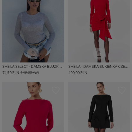
SHEILA SELECT - DAMSKA BLUZKA SZARA 'MARLEY GRAY'
SHEILA - DAMSKA SUKIENKA CZERWONA Z ODPINANĄ KOKARDĄ I DŁUGIM RĘKAWEM MINI 'VALENTINA'
74,50 PLN
149,00 PLN
490,00 PLN