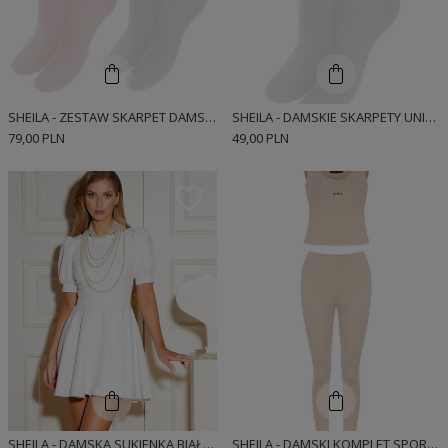
SHEILA - ZESTAW SKARPET DAMSKICH UNISEX 2 PAK Z LOGO BIEL I RÓŻ
SHEILA - DAMSKIE SKARPETY UNISEX BIAŁO/CZARNE Z LOGO
79,00 PLN
49,00 PLN
SHEILA - DAMSKA SUKIENKA BIAŁA KLASYCZNA PROSTA Z GUZIKAMI MINI 'SOFI'
SHEILA - DAMSKI KOMPLET SPORTOWY TOP I LEGINSY W KOLORZE BEŻOWYM 'MAESTIC'