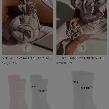
SHEILA - DAMSKA TOREBKA Z DZIANINY ZE ZDOBIENIEM I ZŁOTYM ŁAŃCUSZKIEM 'JOSE'
SHEILA - DAMSKA SUKIENKA Z DZIANINY Z EFEKTOWNYM ZDOBIENIEM BEŻOWA 'JOSEFA'
170,00 PLN
470,00 PLN