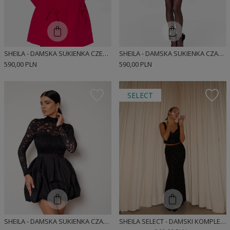
SHEILA - DAMSKA SUKIENKA CZERWONA MINI Z DŁUGIMI RĘKAWAMI 'ELIJA'
SHEILA - DAMSKA SUKIENKA CZARNA MINI Z DŁUGIMI RĘKAWAMI 'NELINDA'
590,00 PLN
590,00 PLN
SELECT
SHEILA - DAMSKA SUKIENKA CZARNA O KROJU BOMBKI Z KORONKĄ MINI 'GILIAN'
SHEILA SELECT - DAMSKI KOMPLET CEKINOWY CZARNY ZE SPÓDNICĄ MAXI 'DEMET'