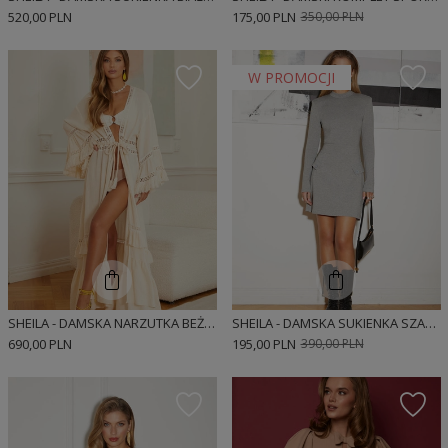
520,00 PLN
175,00 PLN
350,00 PLN
W PROMOCJI
SHEILA - DAMSKA NARZUTKA BEŻOWA NA PLAŻĘ DŁUGI KREMOWY W STYLU BOHO 'ULISES'
SHEILA - DAMSKA SUKIENKA SZARA Z GUZIKAMI NA CO DZIEŃ 'ELENA'
690,00 PLN
195,00 PLN
390,00 PLN