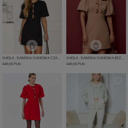
SHEILA - DAMSKA SUKIENKA CZARNA Z KOKARDKAMI I BUFIASTYMI RĘKAWAMI 'VANESSA BLACK'
SHEILA - DAMSKA SUKIENKA BEŻOWA Z KOKARDKAMI I BUFKAMI MINI 'ELIOT'
449,00 PLN
449,00 PLN