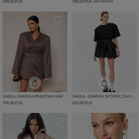
399,00 PLN
184,50 PLN
369,00 PLN
SHEILA- DAMSKA BRĄZOWA MARYNARKA O KROJU OVERSIZE Z HAFTEM 'ALANA'
SHEILA - DAMSKA SPÓDNICZKA CZARNA ROZKLOSZOWANA 'CASUALE'
790,00 PLN
250,00 PLN