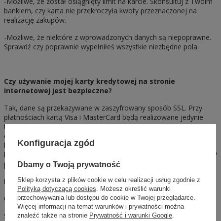
-Możliwe, że został osiągnięty limit na karcie. Skonsultuj z Twoim
bankiem, czy karta nie przekroczyła kwoty przeznaczonej na
realizację zakupów.
-Możliwe, że niektóre z wprowadzonych danych są niepoprawne.
Sprawdź czy poprawnie wypełniłeś wszystkie niezbędne pola.
Czy używanie mojej karty kredytowej na stronie
internetowej jest bezpieczne?
Tak, dane są przekazywane w zaszyfrowany sposób SSL. Przy
płatnościach kartą Visa i MasterCard będą realizowane jedynie
transakcje SET ( Secure Electronic Transaction). Po sprawdzeniu,
czy karta należy do systemu SET, system skontaktuje się z
Konfiguracja zgód
bankiem , który ją wydał, aby kupujący autoryzował zakup. Gdy
bank potwierdzi autentyczność, dokonamy obciążenia na karcie. W
przeciwnym wypadku zamówienie zostanie anulowane.
Dbamy o Twoją prywatność
Sklep korzysta z plików cookie w celu realizacji usług zgodnie z
Dane do przelewu bankowego:
Polityką dotyczącą cookies
. Możesz określić warunki
Odbiorca:
przechowywania lub dostępu do cookie w Twojej przeglądarce.
Więcej informacji na temat warunków i prywatności można
SHEILA
znaleźć także na stronie
Prywatność i warunki Google
.