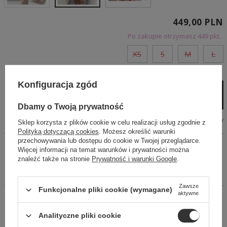
449,00 PLN
Po zakupie otrzymasz
449 pkt.
XS
S
M
L
Tania i szybka dostawa
PRODUKT NIEDOSTĘPNY
Konfiguracja zgód
Dodaj do koszyka
Dbamy o Twoją prywatność
Tabela wymiarów
Sklep korzysta z plików cookie w celu realizacji usług zgodnie z
Polityką dotyczącą cookies
. Możesz określić warunki
przechowywania lub dostępu do cookie w Twojej przeglądarce.
Dwuczęściowy komplet wykonany ze zwiewnej tkaniny.
Więcej informacji na temat warunków i prywatności można
Rękawy doszyte do bluzeczki. Spódniczka z trzema
znaleźć także na stronie
Prywatność i warunki Google
.
falbankami. Komplet wypodszewkowany. Tkanina w kolorze
czarnym. Komplet wykończony jest taśmami koronkowymi.
Zawsze
Funkcjonalne pliki cookie (wymagane)
aktywne
14 dni na łatwy zwrot
Kup Teraz, zapłać za 30 dni
Analityczne pliki cookie
Bezpieczne zakupy