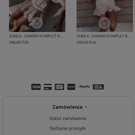
SHEILA - DAMSKI KOMPLET BEŻOWY Z BAWEŁNY ZE SPÓDNICZKĄ HAFTOWANY 'BIZZE'
SHEILA - DAMSKI KOMPLET BEŻOWY Z HAFTOWANEJ TKANINY 'STUMBLIN'
380,00 PLN
299,00 PLN
Zamówienia
Status zamówienia
Śledzenie przesyłki