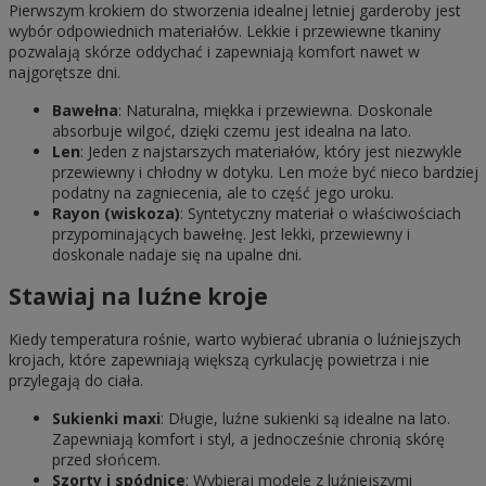
Pierwszym krokiem do stworzenia idealnej letniej garderoby jest
wybór odpowiednich materiałów. Lekkie i przewiewne tkaniny
pozwalają skórze oddychać i zapewniają komfort nawet w
najgorętsze dni.
Bawełna
: Naturalna, miękka i przewiewna. Doskonale
absorbuje wilgoć, dzięki czemu jest idealna na lato.
Len
: Jeden z najstarszych materiałów, który jest niezwykle
przewiewny i chłodny w dotyku. Len może być nieco bardziej
podatny na zagniecenia, ale to część jego uroku.
Rayon (wiskoza)
: Syntetyczny materiał o właściwościach
przypominających bawełnę. Jest lekki, przewiewny i
doskonale nadaje się na upalne dni.
Stawiaj na luźne kroje
Kiedy temperatura rośnie, warto wybierać ubrania o luźniejszych
krojach, które zapewniają większą cyrkulację powietrza i nie
przylegają do ciała.
Sukienki maxi
: Długie, luźne sukienki są idealne na lato.
Zapewniają komfort i styl, a jednocześnie chronią skórę
przed słońcem.
Szorty i spódnice
: Wybieraj modele z luźniejszymi