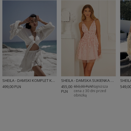
SHEILA - DAMSKI KOMPLET KREMOWY DWUCZĘŚCIOWY Z FRĘDZLAMI DŁUGIM RĘKAWEM BOHO 'ODETTE'
SHEILA - DAMSKA SUKIENKA RÓŻOWA W KWIATY Z PRZEZROCZYSTYMI ELEMENTAMI MINI 'NOEMI'
499,00 PLN
455,00
650,00 PLN
Najniższa
549,0
cena z 30 dni przed
PLN
obniżką