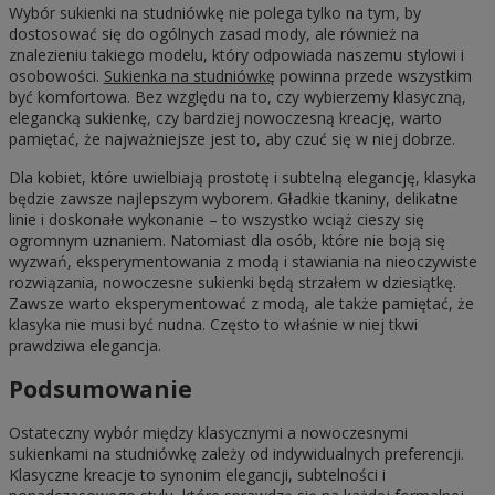
Wybór sukienki na studniówkę nie polega tylko na tym, by
dostosować się do ogólnych zasad mody, ale również na
znalezieniu takiego modelu, który odpowiada naszemu stylowi i
osobowości.
Sukienka na studniówkę
powinna przede wszystkim
być komfortowa. Bez względu na to, czy wybierzemy klasyczną,
elegancką sukienkę, czy bardziej nowoczesną kreację, warto
pamiętać, że najważniejsze jest to, aby czuć się w niej dobrze.
Dla kobiet, które uwielbiają prostotę i subtelną elegancję, klasyka
będzie zawsze najlepszym wyborem. Gładkie tkaniny, delikatne
linie i doskonałe wykonanie – to wszystko wciąż cieszy się
ogromnym uznaniem. Natomiast dla osób, które nie boją się
wyzwań, eksperymentowania z modą i stawiania na nieoczywiste
rozwiązania, nowoczesne sukienki będą strzałem w dziesiątkę.
Zawsze warto eksperymentować z modą, ale także pamiętać, że
klasyka nie musi być nudna. Często to właśnie w niej tkwi
prawdziwa elegancja.
Podsumowanie
Ostateczny wybór między klasycznymi a nowoczesnymi
sukienkami na studniówkę zależy od indywidualnych preferencji.
Klasyczne kreacje to synonim elegancji, subtelności i