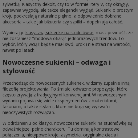
sylwetką. Klasyczny dekolt, czy to w formie litery V, czy okrągły,
zapewnia wygodę, ale także elegancki wygląd. Sukienki o prostym
kroju podkreślają naturalne piękno, a odpowiednio dobrane
akcesoria – takie jak biżuteria czy szpilki – dopełniają całość.
Wybierając
klasyczną sukienkę na studniówkę
, masz pewność, że
nie zostaniesz "modowa ofiarą" jednorazowych trendów. To
wybór, który wciąż będzie miał swój urok i nie straci na wartości,
nawet po latach.
Nowoczesne sukienki – odwaga i
stylowość
Przechodząc do nowoczesnych sukienek, widzimy zupełnie inną
filozofię projektowania. To śmiałe, odważne propozycje, które
często zrywają z tradycyjnymi konwencjami. W nowoczesnym
wydaniu pojawia się wiele eksperymentów z materiałami,
fasonami, a także stylami, które nie boją się wyzwań i
nieoczywistych rozwiązań.
W odróżnieniu od klasyki, nowoczesne sukienki na studniówkę są
odważniejsze, pełne charakteru. Tu dominują kontrastowe
połączenia, nietypowe kroje, asymetria, oryginalne cięcia i