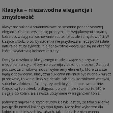
Klasyka – niezawodna elegancja i
zmysłowość
Klasyczne sukienki studniówkowe to synonim ponadczasowej
elegancji. Charakteryzują się prostymi, ale wyjątkowymi krojami,
które pozwalają na zachowanie subtelności, ale i zmysłowości. W
klasyce chodzi o to, by sukienka nie przytłaczała, lecz podkreślała
naturalne atuty sylwetki, niejednokrotnie decydując się na akcenty,
które uwydatniają kobiece kształty.
Decyzja o wyborze klasycznego modelu wiąże się często z
myśleniem o stylu, który nie przemija z sezonu na sezon. Zamiast
podążać za chwilową modą, wybieramy elementy, które zawsze
będą odpowiednie. Klasyczna sukienka nie musi być nudna – wręcz
przeciwnie, to w niej liczy się detale, takie jak koronkowe wstawki,
subtelne zdobienia, falbany czy perfekcyjnie dopasowane linie.
Często są to sukienki o długości do ziemi, ale również te, które
sięgają do kolan, ale zawsze utrzymane w eleganckim tonie.
Jednym z najważniejszych atutów klasyki jest to, że taka sukienka
pasuje do niemal każdego typu figury. Może być wyborem dla
kobiet o pełniejszych kształtach, jak i dla tych z nienaganną