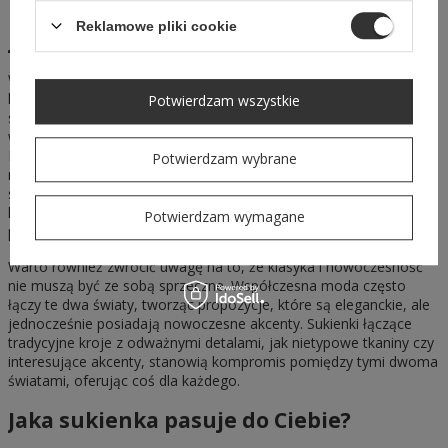
Klasyka a nowoczesność – kiedy wybrać
Reklamowe pliki cookie
jaki model?
Wybór między klasyką a nowoczesnością na studniówkę to
kwestia tego co chcemy osiągnąć, ale również stylu i charakteru
Potwierdzam wszystkie
samego wydarzenia. Sukienki klasyczne zawsze będą doskonałym
wyborem na formalne okazje, w których elegancja jest kluczowa.
Można je uznać za "bezpieczny wybór", który nigdy nie wyjdzie z
Potwierdzam wybrane
mody. Jednocześnie, dla osób pragnących zaskoczyć i wyróżnić
się, nowoczesne sukienki stanowią świetną alternatywę. To
kreacje, które, choć ryzykowne, z pewnością zwrócą uwagę i
Potwierdzam wymagane
podkreślą indywidualny charakter noszącej je osoby.
Warto również zwrócić uwagę na to, że klasyka i nowoczesność
nie muszą być ze sobą sprzeczne. Współczesna moda często
łączy te dwa światy, tworząc propozycje, które są eleganckie, ale
jednocześnie posiadają nowoczesne akcenty. Sukienki łączące
tradycyjne kroje z odważnymi detalami, jak nietypowe tkaniny czy
interesujące akcenty, stanowią kompromis pomiędzy tymi dwoma
światami, oferując coś dla każdego.
Jaka sukienka pasuje do Ciebie?